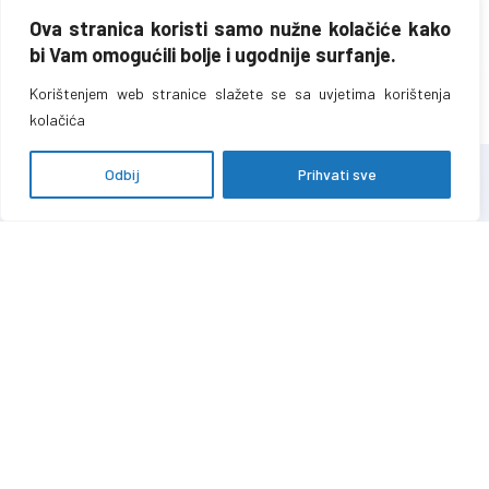
UGOVORA/ OKVIRNIH
2019
—
SPORAZUMA OKTOBAR –
Ova stranica koristi samo nužne kolačiće kako
DECEMBAR 2019
bi Vam omogućili bolje i ugodnije surfanje.
Korištenjem web stranice slažete se sa uvjetima korištenja
kolačića
Odbij
Prihvati sve
Hamdiје Ćemerlića 39A
71 000 Sarajevo,
Federacija Bosne i Hercegovine
T:
+387 (0)33 723 680
F:
+387 (0)33 723 688
info@fzofbih.org.ba
Djelatnosti
Pravilnici