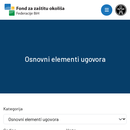
Skip to content
Skip to footer
Menu
Osnovni elementi ugovora
Kategorija