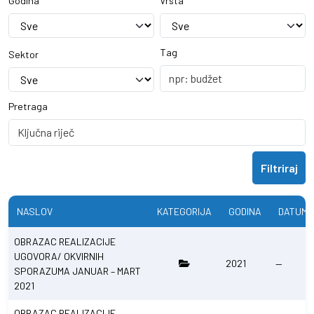
Godina
Vrsta
Tag
Sektor
Pretraga
Filtriraj
NASLOV
KATEGORIJA
GODINA
DATUM 
OBRAZAC REALIZACIJE
UGOVORA/ OKVIRNIH
2021
—
SPORAZUMA JANUAR – MART
2021
OBRAZAC REALIZACIJE