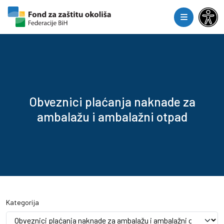
Skip to content
Skip to footer
Menu
Obveznici plaćanja naknade za
ambalažu i ambalažni otpad
Kategorija