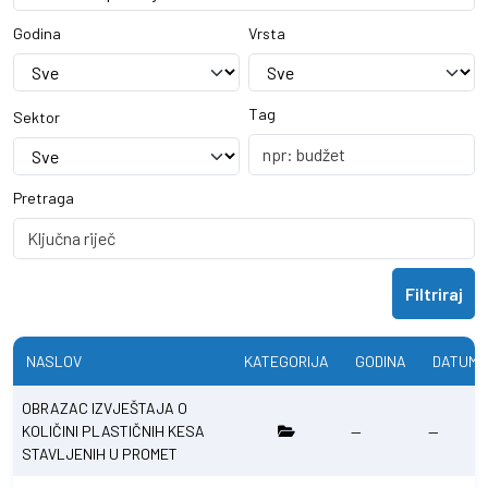
Godina
Vrsta
Tag
Sektor
Pretraga
Filtriraj
NASLOV
KATEGORIJA
GODINA
DATUM 
OBRAZAC IZVJEŠTAJA O
KOLIČINI PLASTIČNIH KESA
—
—
STAVLJENIH U PROMET