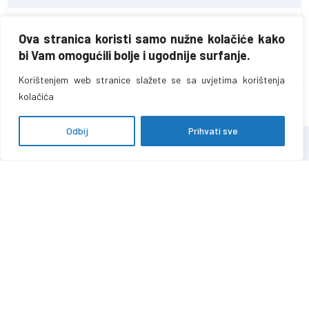
OBRAZAC ZA PRORAČUN
GODIŠNJIH EMISIJA IZ
Ova stranica koristi samo nužne kolačiće kako
—
—
POSTROJENJA ZA
bi Vam omogućili bolje i ugodnije surfanje.
SAGORIJEVANJE
Korištenjem web stranice slažete se sa uvjetima korištenja
kolačića
Odbij
Prihvati sve
Hamdiје Ćemerlića 39A
71 000 Sarajevo,
Federacija Bosne i Hercegovine
T:
+387 (0)33 723 680
F:
+387 (0)33 723 688