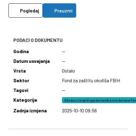
Pogledaj
Preuzmi
PODACI O DOKUMENTU
Godina
—
Datum usvajanja
—
Vrsta
Ostalo
Sektor
Fond za zaštitu okoliša FBiH
Tagovi
—
Kategorije
Obrasci izvještaja korisnika sredstava Fo
Zadnja izmjena
2025-10-10 09:56