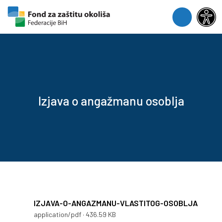
Skip to content
Skip to footer
Menu
Izjava o angažmanu osoblja
IZJAVA-O-ANGAZMANU-VLASTITOG-OSOBLJA
application/pdf · 436.59 KB