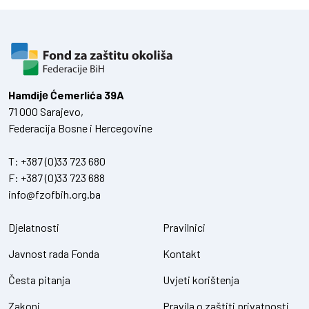
Hamdiје Ćemerlića 39A
71 000 Sarajevo,
Federacija Bosne i Hercegovine
T:
+387 (0)33 723 680
F:
+387 (0)33 723 688
info@fzofbih.org.ba
Djelatnosti
Pravilnici
Javnost rada Fonda
Kontakt
Česta pitanja
Uvjeti korištenja
Zakoni
Pravila o zaštiti privatnosti