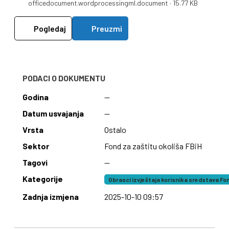
officedocument.wordprocessingml.document · 15.77 KB
Pogledaj
Preuzmi
PODACI O DOKUMENTU
Godina
—
Datum usvajanja
—
Vrsta
Ostalo
Sektor
Fond za zaštitu okoliša FBiH
Tagovi
—
Kategorije
Obrasci izvještaja korisnika sredstava Fo
Zadnja izmjena
2025-10-10 09:57