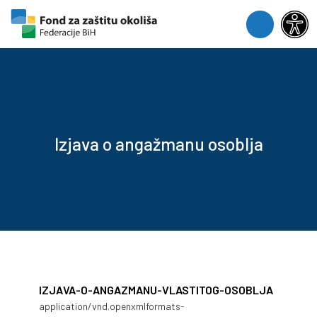
Skip to content
Skip to footer
Menu
Izjava o angažmanu osoblja
IZJAVA-O-ANGAZMANU-VLASTITOG-OSOBLJA
application/vnd.openxmlformats-