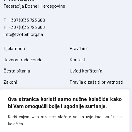
Federacija Bosne i Hercegovine
T:
+387 (0)33 723 680
F:
+387 (0)33 723 688
info@fzofbih.org.ba
Djelatnosti
Pravilnici
Javnost rada Fonda
Kontakt
Česta pitanja
Uvjeti korištenja
Zakoni
Pravila o zaštiti privatnosti
Uredbe
Kolačići
Ova stranica koristi samo nužne kolačiće kako
Pristup informacijama
bi Vam omogućili bolje i ugodnije surfanje.
Korištenjem web stranice slažete se sa uvjetima korištenja
kolačića
Fond za zaštitu okoliša FBiH – sva prava pridržana // design and