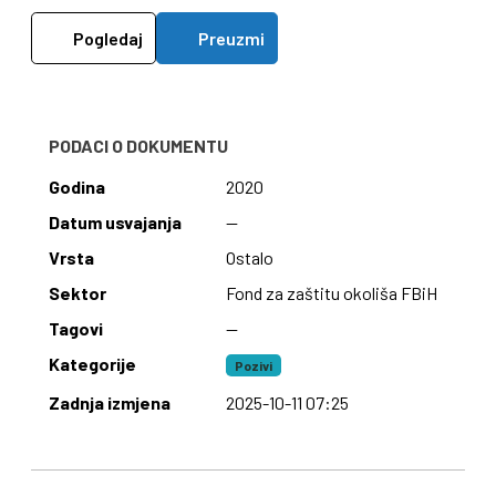
Pogledaj
Preuzmi
PODACI O DOKUMENTU
Godina
2020
Datum usvajanja
—
Vrsta
Ostalo
Sektor
Fond za zaštitu okoliša FBiH
Tagovi
—
Kategorije
Pozivi
Zadnja izmjena
2025-10-11 07:25