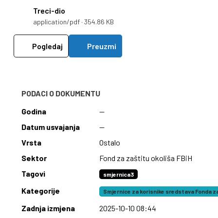
Treci-dio
application/pdf · 354.86 KB
Pogledaj
Preuzmi
PODACI O DOKUMENTU
Godina
—
Datum usvajanja
—
Vrsta
Ostalo
Sektor
Fond za zaštitu okoliša FBiH
Tagovi
smjernica3
Kategorije
Smjernice za korisnike sredstava Fonda za
Zadnja izmjena
2025-10-10 08:44