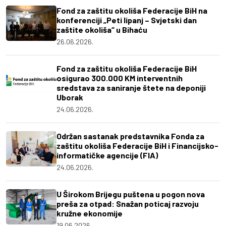
Fond za zaštitu okoliša Federacije BiH na
konferenciji „Peti lipanj – Svjetski dan
zaštite okoliša“ u Bihaću
26.06.2026.
Fond za zaštitu okoliša Federacije BiH
osigurao 300.000 KM interventnih
sredstava za saniranje štete na deponiji
Uborak
24.06.2026.
Održan sastanak predstavnika Fonda za
zaštitu okoliša Federacije BiH i Financijsko-
informatičke agencije (FIA)
24.06.2026.
U Širokom Brijegu puštena u pogon nova
preša za otpad: Snažan poticaj razvoju
kružne ekonomije
19.06.2026.