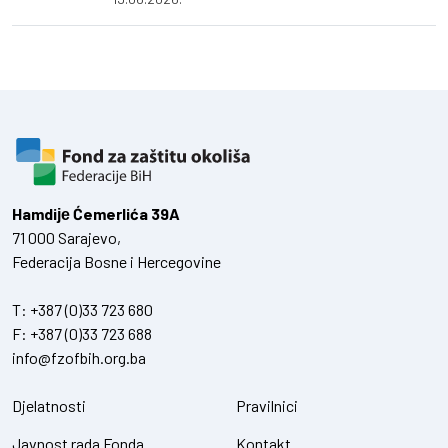
Hamdiје Ćemerlića 39A
71 000 Sarajevo,
Federacija Bosne i Hercegovine
T:
+387 (0)33 723 680
F:
+387 (0)33 723 688
info@fzofbih.org.ba
Djelatnosti
Pravilnici
Javnost rada Fonda
Kontakt