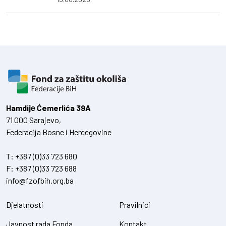
Hamdiје Ćemerlića 39A
71 000 Sarajevo,
Federacija Bosne i Hercegovine
T:
+387 (0)33 723 680
F:
+387 (0)33 723 688
info@fzofbih.org.ba
Djelatnosti
Pravilnici
Javnost rada Fonda
Kontakt