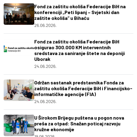
Fond za zaštitu okoliša Federacije BiH na
konferenciji „Peti lipanj – Svjetski dan
zaštite okoliša“ u Bihaću
26.06.2026.
Fond za zaštitu okoliša Federacije BiH
osigurao 300.000 KM interventnih
sredstava za saniranje štete na deponiji
Uborak
24.06.2026.
Održan sastanak predstavnika Fonda za
zaštitu okoliša Federacije BiH i Financijsko-
informatičke agencije (FIA)
24.06.2026.
U Širokom Brijegu puštena u pogon nova
preša za otpad: Snažan poticaj razvoju
kružne ekonomije
19.06.2026.