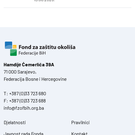
Hamdiје Ćemerlića 39A
71 000 Sarajevo,
Federacija Bosne i Hercegovine
T:
+387 (0)33 723 680
F:
+387 (0)33 723 688
info@fzofbih.org.ba
Djelatnosti
Pravilnici
Javnost rada Fonda
Kontakt