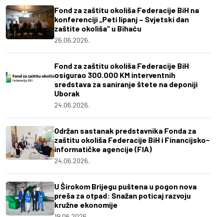
Fond za zaštitu okoliša Federacije BiH na
konferenciji „Peti lipanj – Svjetski dan
zaštite okoliša“ u Bihaću
26.06.2026.
Fond za zaštitu okoliša Federacije BiH
osigurao 300.000 KM interventnih
sredstava za saniranje štete na deponiji
Uborak
24.06.2026.
Održan sastanak predstavnika Fonda za
zaštitu okoliša Federacije BiH i Financijsko-
informatičke agencije (FIA)
24.06.2026.
U Širokom Brijegu puštena u pogon nova
preša za otpad: Snažan poticaj razvoju
kružne ekonomije
19.06.2026.