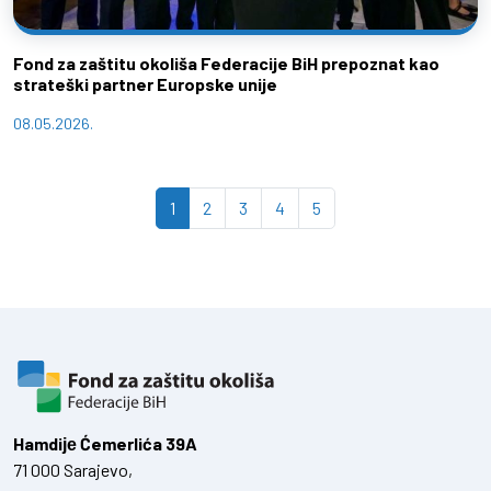
Fond za zaštitu okoliša Federacije BiH prepoznat kao
strateški partner Europske unije
08.05.2026.
Page navigation
Current Page
Page
Page
Page
Page
1
2
3
4
5
Hamdiје Ćemerlića 39A
71 000 Sarajevo,