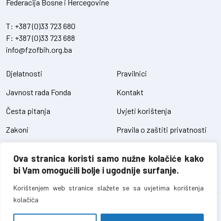
Federacija Bosne i Hercegovine
T:
+387 (0)33 723 680
F:
+387 (0)33 723 688
info@fzofbih.org.ba
Djelatnosti
Pravilnici
Javnost rada Fonda
Kontakt
Česta pitanja
Uvjeti korištenja
Zakoni
Pravila o zaštiti privatnosti
Uredbe
Kolačići
Ova stranica koristi samo nužne kolačiće kako
Pristup informacijama
bi Vam omogućili bolje i ugodnije surfanje.
Korištenjem web stranice slažete se sa uvjetima korištenja
kolačića
Fond za zaštitu okoliša FBiH – sva prava pridržana // design and
development
SIK