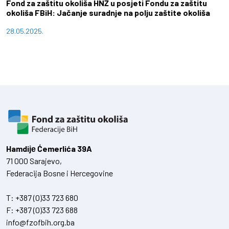
Fond za zaštitu okoliša HNŽ u posjeti Fondu za zaštitu
okoliša FBiH: Jačanje suradnje na polju zaštite okoliša
28.05.2025.
Hamdiје Ćemerlića 39A
71 000 Sarajevo,
Federacija Bosne i Hercegovine
T:
+387 (0)33 723 680
F:
+387 (0)33 723 688
info@fzofbih.org.ba