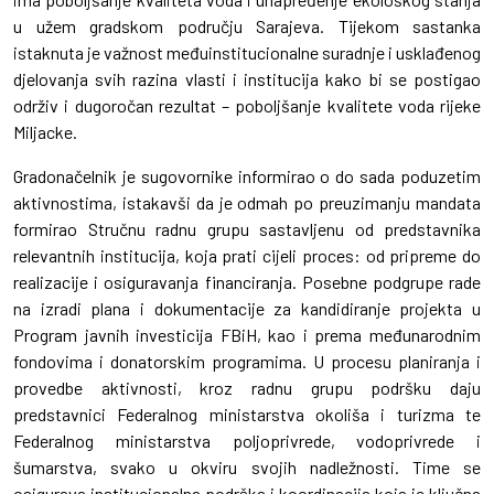
u užem gradskom području Sarajeva. Tijekom sastanka
istaknuta je važnost međuinstitucionalne suradnje i usklađenog
djelovanja svih razina vlasti i institucija kako bi se postigao
održiv i dugoročan rezultat – poboljšanje kvalitete voda rijeke
Miljacke.
Gradonačelnik je sugovornike informirao o do sada poduzetim
aktivnostima, istakavši da je odmah po preuzimanju mandata
formirao Stručnu radnu grupu sastavljenu od predstavnika
relevantnih institucija, koja prati cijeli proces: od pripreme do
realizacije i osiguravanja financiranja. Posebne podgrupe rade
na izradi plana i dokumentacije za kandidiranje projekta u
Program javnih investicija FBiH, kao i prema međunarodnim
fondovima i donatorskim programima. U procesu planiranja i
provedbe aktivnosti, kroz radnu grupu podršku daju
predstavnici Federalnog ministarstva okoliša i turizma te
Federalnog ministarstva poljoprivrede, vodoprivrede i
šumarstva, svako u okviru svojih nadležnosti. Time se
osigurava institucionalna podrška i koordinacija koja je ključna