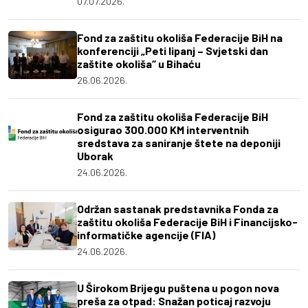
07.07.2026.
Fond za zaštitu okoliša Federacije BiH na
konferenciji „Peti lipanj – Svjetski dan
zaštite okoliša“ u Bihaću
26.06.2026.
Fond za zaštitu okoliša Federacije BiH
osigurao 300.000 KM interventnih
sredstava za saniranje štete na deponiji
Uborak
24.06.2026.
Održan sastanak predstavnika Fonda za
zaštitu okoliša Federacije BiH i Financijsko-
informatičke agencije (FIA)
24.06.2026.
U Širokom Brijegu puštena u pogon nova
preša za otpad: Snažan poticaj razvoju