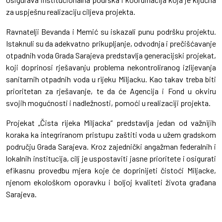
za uspješnu realizaciju ciljeva projekta.
Ravnatelji Bevanda i Memić su iskazali punu podršku projektu.
Istaknuli su da adekvatno prikupljanje, odvodnja i prečišćavanje
otpadnih voda Grada Sarajeva predstavlja generacijski projekat,
koji doprinosi rješavanju problema nekontroliranog izlijevanja
sanitarnih otpadnih voda u rijeku Miljacku. Kao takav treba biti
prioritetan za rješavanje, te da će Agencija i Fond u okviru
svojih mogućnosti i nadležnosti, pomoći u realizaciji projekta.
Projekat „Čista rijeka Miljacka“ predstavlja jedan od važnijih
koraka ka integriranom pristupu zaštiti voda u užem gradskom
području Grada Sarajeva. Kroz zajednički angažman federalnih i
lokalnih institucija, cilj je uspostaviti jasne prioritete i osigurati
efikasnu provedbu mjera koje će doprinijeti čistoći Miljacke,
njenom ekološkom oporavku i boljoj kvaliteti života građana
Sarajeva.