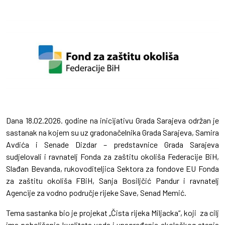
Dana 18.02.2026. godine na inicijativu Grada Sarajeva održan je
sastanak na kojem su uz gradonačelnika Grada Sarajeva, Samira
Avdića i Senade Dizdar – predstavnice Grada Sarajeva
sudjelovali i ravnatelj Fonda za zaštitu okoliša Federacije BiH,
Slađan Bevanda, rukovoditeljica Sektora za fondove EU Fonda
za zaštitu okoliša FBiH, Sanja Bosiljčić Pandur i ravnatelj
Agencije za vodno područje rijeke Save, Senad Memić.
Tema sastanka bio je projekat „Čista rijeka Miljacka“, koji za cilj
ima poboljšanje kvaliteta voda i unapređenje ekološkog stanja