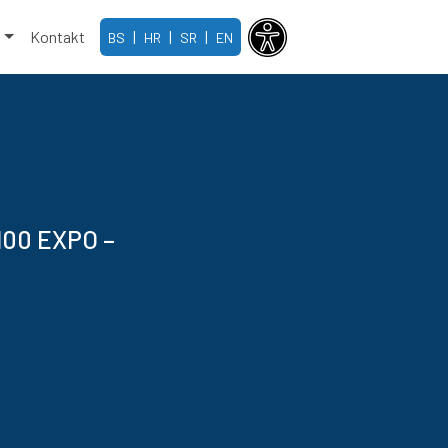
e
Kontakt
|
|
|
BS
HR
SR
EN
 100 EXPO –