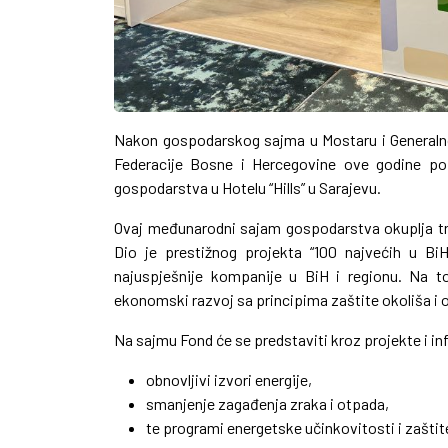
Nakon gospodarskog sajma u Mostaru i Generaln
Federacije Bosne i Hercegovine ove godine p
gospodarstva u Hotelu “Hills” u Sarajevu.
Ovaj međunarodni sajam gospodarstva okuplja trži
Dio je prestižnog projekta “100 najvećih u Bi
najuspješnije kompanije u BiH i regionu. Na 
ekonomski razvoj sa principima zaštite okoliša i o
Na sajmu Fond će se predstaviti kroz projekte i i
obnovljivi izvori energije,
smanjenje zagađenja zraka i otpada,
te programi energetske učinkovitosti i zaštit