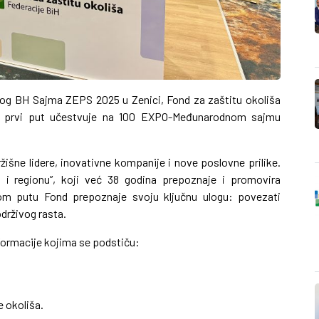
og BH Sajma ZEPS 2025 u Zenici, Fond za zaštitu okoliša
o prvi put učestvuje na 100 EXPO-Međunarodnom sajmu
šne lidere, inovativne kompanije i nove poslovne prilike.
H i regionu”, koji već 38 godina prepoznaje i promovira
tom putu Fond prepoznaje svoju ključnu ulogu: povezati
drživog rasta.
nformacije kojima se podstiču:
e okoliša.