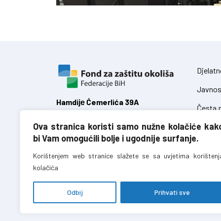
Djelatn
Javnos
Hamdiје Ćemerlića 39A
Česta p
71 000 Sarajevo,
Ova stranica koristi samo nužne kolačiće kak
Federacija Bosne i Hercegovine
Zakoni
bi Vam omogućili bolje i ugodnije surfanje.
Uredbe
T:
+387 (0)33 723 680
Korištenjem web stranice slažete se sa uvjetima korištenj
F:
+387 (0)33 723 688
kolačića
info@fzofbih.org.ba
Odbij
Prihvati sve
Fond za zaštitu okoliša FBiH – sva prava pridržana //