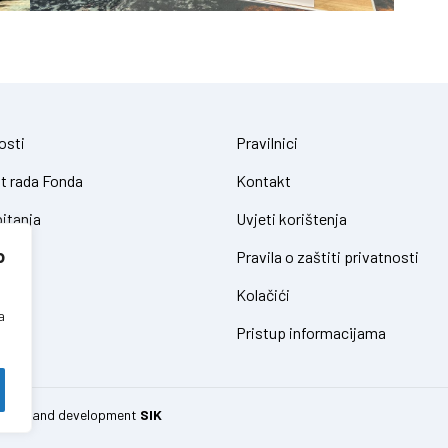
osti
Pravilnici
t rada Fonda
Kontakt
itanja
Uvjeti korištenja
o
Pravila o zaštiti privatnosti
Kolačići
a
Pristup informacijama
 design and development
SIK