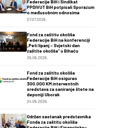
Federacije BiH i Sindikat
PPDIVUT BiH potpisali Sporazum
o međusobnim odnosima
07.07.2026.
Fond za zaštitu okoliša
Federacije BiH na konferenciji
„Peti lipanj – Svjetski dan
zaštite okoliša“ u Bihaću
26.06.2026.
Fond za zaštitu okoliša
Federacije BiH osigurao
300.000 KM interventnih
sredstava za saniranje štete na
deponiji Uborak
24.06.2026.
Održan sastanak predstavnika
Fonda za zaštitu okoliša
Federacije BiH i Financijsko-