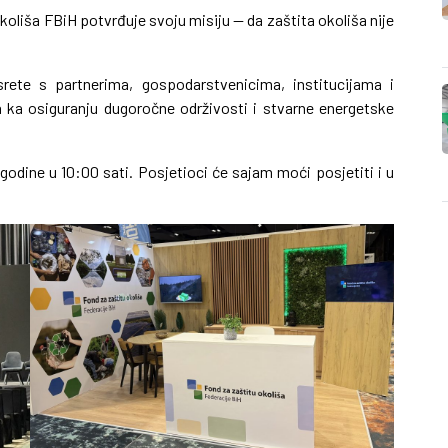
liša FBiH potvrđuje svoju misiju — da zaštita okoliša nije
srete s partnerima, gospodarstvenicima, institucijama i
 ka osiguranju dugoročne održivosti i stvarne energetske
godine u 10:00 sati. Posjetioci će sajam moći posjetiti i u