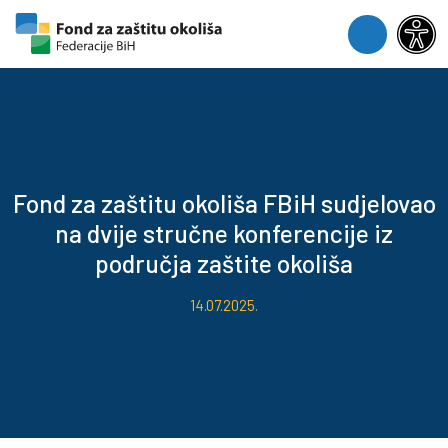
Skip to content
Skip to footer
Menu
Fond za zaštitu okoliša FBiH sudjelovao
na dvije stručne konferencije iz
područja zaštite okoliša
14.07.2025.