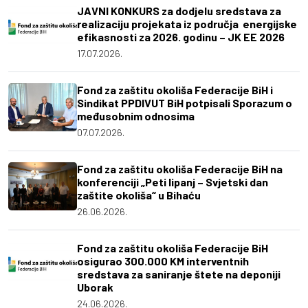
JAVNI KONKURS za dodjelu sredstava za
realizaciju projekata iz područja energijske
efikasnosti za 2026. godinu – JK EE 2026
17.07.2026.
Fond za zaštitu okoliša Federacije BiH i
Sindikat PPDIVUT BiH potpisali Sporazum o
međusobnim odnosima
07.07.2026.
Fond za zaštitu okoliša Federacije BiH na
konferenciji „Peti lipanj – Svjetski dan
zaštite okoliša“ u Bihaću
26.06.2026.
Fond za zaštitu okoliša Federacije BiH
osigurao 300.000 KM interventnih
sredstava za saniranje štete na deponiji
Uborak
24.06.2026.