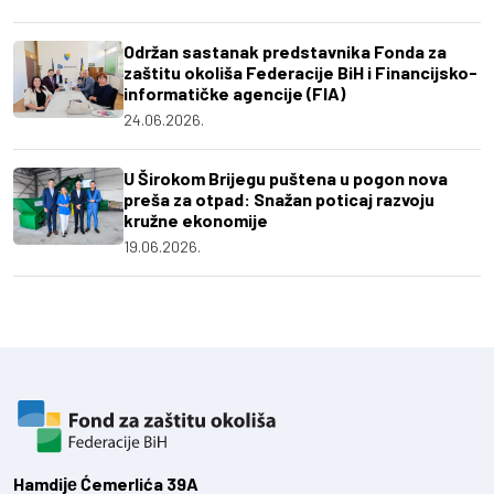
Održan sastanak predstavnika Fonda za
zaštitu okoliša Federacije BiH i Financijsko-
informatičke agencije (FIA)
24.06.2026.
U Širokom Brijegu puštena u pogon nova
preša za otpad: Snažan poticaj razvoju
kružne ekonomije
19.06.2026.
Hamdiје Ćemerlića 39A