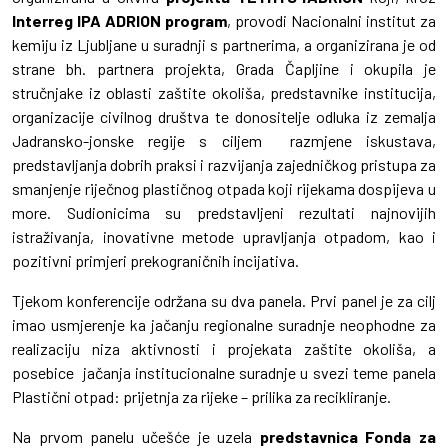
Interreg IPA ADRION program
, provodi Nacionalni institut za
kemiju iz Ljubljane u suradnji s partnerima, a organizirana je od
strane bh. partnera projekta, Grada Čapljine i okupila je
stručnjake iz oblasti zaštite okoliša, predstavnike institucija,
organizacije civilnog društva te donositelje odluka iz zemalja
Jadransko-jonske regije s ciljem razmjene iskustava,
predstavljanja dobrih praksi i razvijanja zajedničkog pristupa za
smanjenje riječnog plastičnog otpada koji rijekama dospijeva u
more. Sudionicima su predstavljeni rezultati najnovijih
istraživanja, inovativne metode upravljanja otpadom, kao i
pozitivni primjeri prekograničnih incijativa.
Tjekom konferencije održana su dva panela. Prvi panel je za cilj
imao usmjerenje ka jačanju regionalne suradnje neophodne za
realizaciju niza aktivnosti i projekata zaštite okoliša, a
posebice jačanja institucionalne suradnje u svezi teme panela
Plastični otpad: prijetnja za rijeke – prilika za recikliranje.
Na prvom panelu učešće je uzela
predstavnica Fonda za