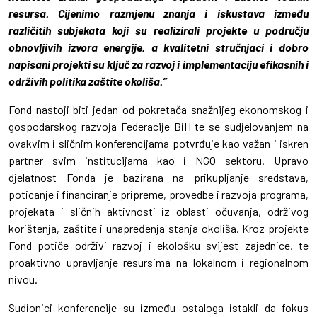
resursa. Cijenimo razmjenu znanja i iskustava između
različitih subjekata koji su realizirali projekte u području
obnovljivih izvora energije, a kvalitetni stručnjaci i dobro
napisani projekti su ključ za razvoj i implementaciju efikasnih i
održivih politika zaštite okoliša.”
Fond nastoji biti jedan od pokretača snažnijeg ekonomskog i
gospodarskog razvoja Federacije BiH te se sudjelovanjem na
ovakvim i sličnim konferencijama potvrđuje kao važan i iskren
partner svim institucijama kao i NGO sektoru. Upravo
djelatnost Fonda je bazirana na prikupljanje sredstava,
poticanje i financiranje pripreme, provedbe i razvoja programa,
projekata i sličnih aktivnosti iz oblasti očuvanja, održivog
korištenja, zaštite i unapređenja stanja okoliša. Kroz projekte
Fond potiče održivi razvoj i ekološku svijest zajednice, te
proaktivno upravljanje resursima na lokalnom i regionalnom
nivou.
Sudionici konferencije su između ostaloga istakli da fokus