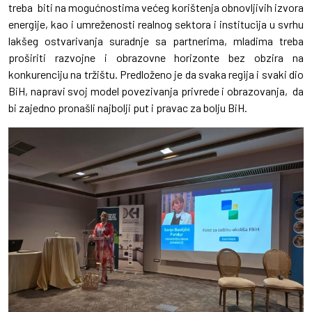
treba biti na mogućnostima većeg korištenja obnovljivih izvora
energije, kao i umreženosti realnog sektora i institucija u svrhu
lakšeg ostvarivanja suradnje sa partnerima, mladima treba
proširiti razvojne i obrazovne horizonte bez obzira na
konkurenciju na tržištu. Predloženo je da svaka regija i svaki dio
BiH, napravi svoj model povezivanja privrede i obrazovanja, da
bi zajedno pronašli najbolji put i pravac za bolju BiH.