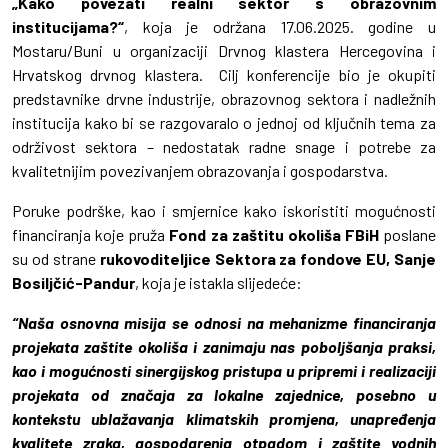
„Kako povezati realni sektor s obrazovnim
institucijama?“
, koja je održana 17.06.2025. godine u
Mostaru/Buni u organizaciji Drvnog klastera Hercegovina i
Hrvatskog drvnog klastera. Cilj konferencije bio je okupiti
predstavnike drvne industrije, obrazovnog sektora i nadležnih
institucija kako bi se razgovaralo o jednoj od ključnih tema za
održivost sektora – nedostatak radne snage i potrebe za
kvalitetnijim povezivanjem obrazovanja i gospodarstva.
Poruke podrške, kao i smjernice kako iskoristiti mogućnosti
financiranja koje pruža
Fond za zaštitu okoliša FBiH
poslane
su od strane
rukovoditeljice Sektora za fondove EU, Sanje
Bosiljčić-Pandur
, koja je istakla slijedeće:
“Naša osnovna misija se odnosi na mehanizme financiranja
projekata zaštite okoliša i zanimaju nas poboljšanja praksi,
kao i mogućnosti sinergijskog pristupa u pripremi i realizaciji
projekata od značaja za lokalne zajednice, posebno u
kontekstu ublažavanja klimatskih promjena, unapređenja
kvalitete zraka, gospodarenja otpadom i zaštite vodnih