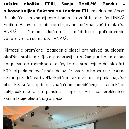
zaštitu okoliša FBiH, Sanja Bosiljčić Pandur –
rukovoditeljica Sektora za fondove EU
, zajedno sa Anom
Buljubašić – ravnateljicom Fonda za zaštitu okoliša HNK/Ž,
Emilom Balavac – ministrom trgovine, turizma i zaštite okoliša
HNK/Ž i Mariom Juricom – ministrom poljoprivrede,
vodoprivrede i šumarstva HNK/Ž.
Klimatske promjene i zagađenje plastikom najveći su globalni
okolišni problemi; rijeke predstavljaju važan put kojim otpad
dospijeva do morskog okoliša, te se procjenjuje da oko 40-
50% otpada na ovaj način dolazi iz izvora s kopna; u rijekama
se mogu zadržavati velike količine raznovrsnog otpada, najviše
plastike, koja doprinosi značajnom onečišćenju – su neki od
zaključaka koje su panelisti iznjeli u vezi sa problemom
akumulacije plastičnog otpada.