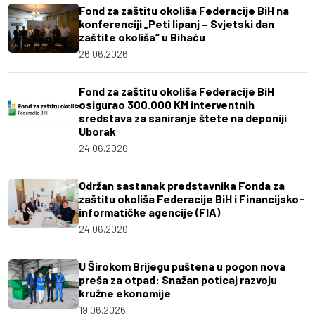
Fond za zaštitu okoliša Federacije BiH na
konferenciji „Peti lipanj – Svjetski dan
zaštite okoliša“ u Bihaću
26.06.2026.
Fond za zaštitu okoliša Federacije BiH
osigurao 300.000 KM interventnih
sredstava za saniranje štete na deponiji
Uborak
24.06.2026.
Održan sastanak predstavnika Fonda za
zaštitu okoliša Federacije BiH i Financijsko-
informatičke agencije (FIA)
24.06.2026.
U Širokom Brijegu puštena u pogon nova
preša za otpad: Snažan poticaj razvoju
kružne ekonomije
19.06.2026.