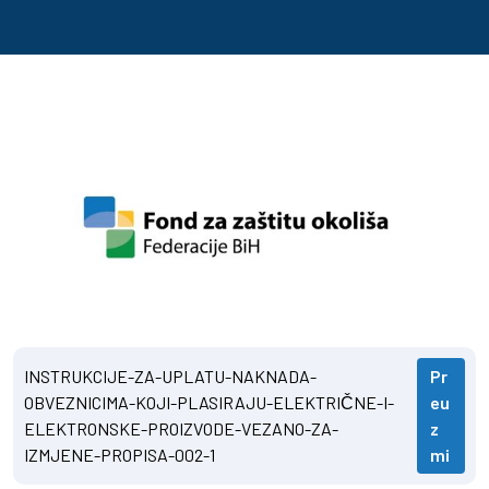
INSTRUKCIJE-ZA-UPLATU-NAKNADA-
Pr
OBVEZNICIMA-KOJI-PLASIRAJU-ELEKTRIČNE-I-
eu
ELEKTRONSKE-PROIZVODE-VEZANO-ZA-
z
IZMJENE-PROPISA-002-1
mi