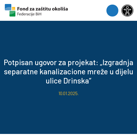
Skip to content
Skip to footer
Menu
Potpisan ugovor za projekat: „Izgradnja
separatne kanalizacione mreže u dijelu
ulice Drinska”
10.01.2025.