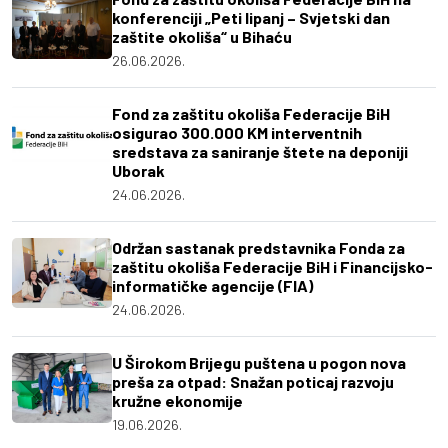
konferenciji „Peti lipanj – Svjetski dan
zaštite okoliša“ u Bihaću
26.06.2026.
Fond za zaštitu okoliša Federacije BiH
osigurao 300.000 KM interventnih
sredstava za saniranje štete na deponiji
Uborak
24.06.2026.
Održan sastanak predstavnika Fonda za
zaštitu okoliša Federacije BiH i Financijsko-
informatičke agencije (FIA)
24.06.2026.
U Širokom Brijegu puštena u pogon nova
preša za otpad: Snažan poticaj razvoju
kružne ekonomije
19.06.2026.