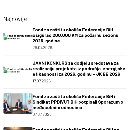
Najnovije
Fond za zaštitu okoliša Federacije BiH
osigurao 200.000 KM za požarnu sezonu
2026. godine
29.07.2026.
JAVNI KONKURS za dodjelu sredstava za
realizaciju projekata iz područja energijske
efikasnosti za 2026. godinu – JK EE 2026
17.07.2026.
Fond za zaštitu okoliša Federacije BiH i
Sindikat PPDIVUT BiH potpisali Sporazum o
međusobnim odnosima
07.07.2026.
Fond za zaštitu okoliša Federacije BiH na