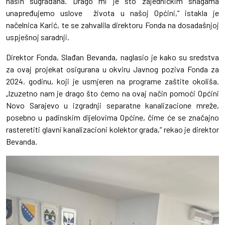
naših sugrađana. Drago mi je što zajedničkim snagama
unapređujemo uslove života u našoj Općini,“ istakla je
načelnica Karić, te se zahvalila direktoru Fonda na dosadašnjoj
uspješnoj saradnji.
Direktor Fonda, Slađan Bevanda, naglasio je kako su sredstva
za ovaj projekat osigurana u okviru Javnog poziva Fonda za
2024. godinu, koji je usmjeren na programe zaštite okoliša.
„Izuzetno nam je drago što ćemo na ovaj način pomoći Općini
Novo Sarajevo u izgradnji separatne kanalizacione mreže,
posebno u padinskim dijelovima Općine, čime će se značajno
rasteretiti glavni kanalizacioni kolektor grada,“ rekao je direktor
Bevanda.