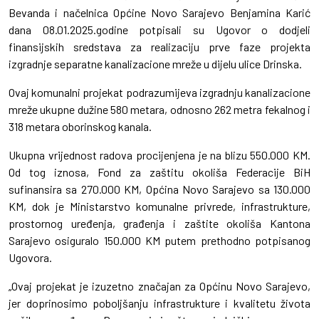
Bevanda i načelnica Općine Novo Sarajevo Benjamina Karić
dana 08.01.2025.godine potpisali su Ugovor o dodjeli
finansijskih sredstava za realizaciju prve faze projekta
izgradnje separatne kanalizacione mreže u dijelu ulice Drinska.
Ovaj komunalni projekat podrazumijeva izgradnju kanalizacione
mreže ukupne dužine 580 metara, odnosno 262 metra fekalnog i
318 metara oborinskog kanala.
Ukupna vrijednost radova procijenjena je na blizu 550.000 KM.
Od tog iznosa, Fond za zaštitu okoliša Federacije BiH
sufinansira sa 270.000 KM, Općina Novo Sarajevo sa 130.000
KM, dok je Ministarstvo komunalne privrede, infrastrukture,
prostornog uređenja, građenja i zaštite okoliša Kantona
Sarajevo osiguralo 150.000 KM putem prethodno potpisanog
Ugovora.
„Ovaj projekat je izuzetno značajan za Općinu Novo Sarajevo,
jer doprinosimo poboljšanju infrastrukture i kvalitetu života