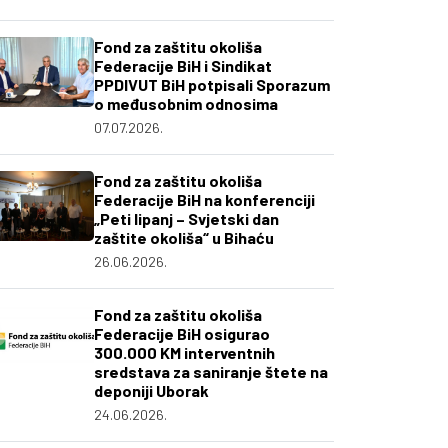
Fond za zaštitu okoliša
Federacije BiH i Sindikat
PPDIVUT BiH potpisali Sporazum
o međusobnim odnosima
07.07.2026.
Fond za zaštitu okoliša
Federacije BiH na konferenciji
„Peti lipanj – Svjetski dan
zaštite okoliša“ u Bihaću
26.06.2026.
Fond za zaštitu okoliša
Federacije BiH osigurao
300.000 KM interventnih
sredstava za saniranje štete na
deponiji Uborak
24.06.2026.