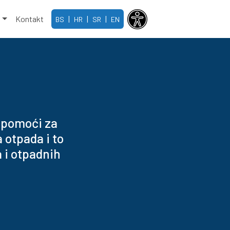
e
Kontakt
|
|
|
BS
HR
SR
EN
e pomoći za
 otpada i to
 i otpadnih