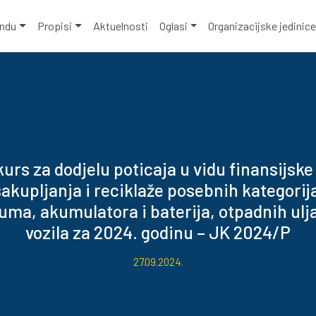
ondu
Propisi
Aktuelnosti
Oglasi
Organizacijske jedinic
urs za dodjelu poticaja u vidu finansijsk
sakupljanja i reciklaže posebnih kategorija
uma, akumulatora i baterija, otpadnih ulja
vozila za 2024. godinu – JK 2024/P
27.09.2024.