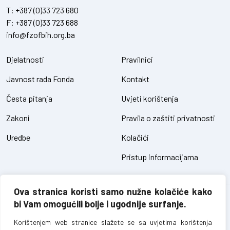
T:
+387 (0)33 723 680
F:
+387 (0)33 723 688
info@fzofbih.org.ba
Djelatnosti
Pravilnici
Javnost rada Fonda
Kontakt
Česta pitanja
Uvjeti korištenja
Zakoni
Pravila o zaštiti privatnosti
Uredbe
Kolačići
Pristup informacijama
Ova stranica koristi samo nužne kolačiće kako
Fond za zaštitu okoliša FBiH – sva prava pridržana // design and
bi Vam omogućili bolje i ugodnije surfanje.
development
SIK
Korištenjem web stranice slažete se sa uvjetima korištenja