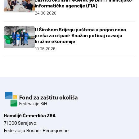
informatičke agencije (FIA)
24.06.2026.
U Širokom Brijegu puštena u pogon nova
preša za otpad: Snažan poticaj razvoju
kružne ekonomije
19.06.2026.
Hamdiје Ćemerlića 39A
71 000 Sarajevo,
Federacija Bosne i Hercegovine