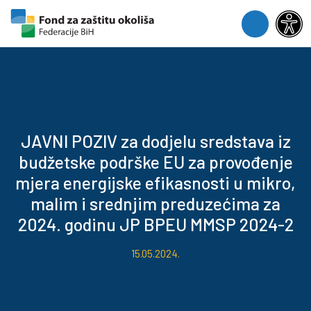
Skip to content
Skip to footer
Menu
JAVNI POZIV za dodjelu sredstava iz
budžetske podrške EU za provođenje
mjera energijske efikasnosti u mikro,
malim i srednjim preduzećima za
2024. godinu JP BPEU MMSP 2024-2
15.05.2024.