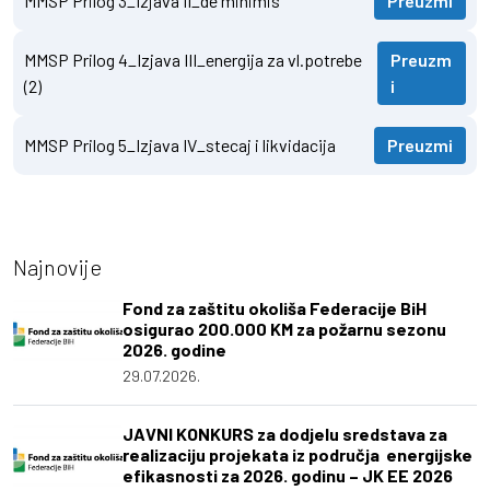
MMSP Prilog 3_Izjava II_de minimis
Preuzmi
MMSP Prilog 4_Izjava III_energija za vl.potrebe
Preuzm
(2)
i
MMSP Prilog 5_Izjava IV_stecaj i likvidacija
Preuzmi
Najnovije
Fond za zaštitu okoliša Federacije BiH
osigurao 200.000 KM za požarnu sezonu
2026. godine
29.07.2026.
JAVNI KONKURS za dodjelu sredstava za
realizaciju projekata iz područja energijske
efikasnosti za 2026. godinu – JK EE 2026