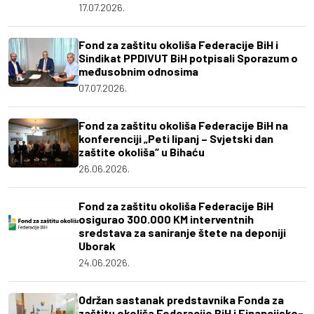
17.07.2026.
Fond za zaštitu okoliša Federacije BiH i
Sindikat PPDIVUT BiH potpisali Sporazum o
međusobnim odnosima
07.07.2026.
Fond za zaštitu okoliša Federacije BiH na
konferenciji „Peti lipanj – Svjetski dan
zaštite okoliša“ u Bihaću
26.06.2026.
Fond za zaštitu okoliša Federacije BiH
osigurao 300.000 KM interventnih
sredstava za saniranje štete na deponiji
Uborak
24.06.2026.
Održan sastanak predstavnika Fonda za
zaštitu okoliša Federacije BiH i Financijsko-