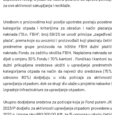
za ove aktivnost sakupljanja i reciklaže.
Uredbom o proizvodima koji poslije upotrebe postaju posebne
kategorije otpada i kriterijima za obračun i način plaćanja
naknada (”Sl.n. FBiH”, broj:59/21) se uvodi principa „zagađivač
plaća“, prema koje su uvoznici i proizvođači koji plasiraju četiri
predmetne grupe proizvoda na tržište FBiH dužni platiti
naknadu Fondu za zaštitu okoliša FBiH. Naplaćena naknada se
dijeli u omjeru 30% Fondu i 70% kantoni . Fond kao i kantoni su
dužni prikupljena sredstava uložiti u upravljanje predmetnih
kategorijama otpada na način da najveći dio sredstava (75%
odnosno 80%) dodjeljuju u vidu poticaja za aktivnosti
upravljanja otpadom, dok se drugi dio ulaže u projekte nabavke i
izgradnje infrastrukture za upravljanje otpadom.
Ukupno dodjeljena sredstva za poticaje koja je Fond putem JK
2023/P dodjelio za aktivnosti upravljanja otpadom provedene u
2022.g. iznose oko 660.000,00 KM, za 15 ugovora u okviru četiri