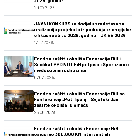
2026. godine
29.07.2026.
JAVNI KONKURS za dodjelu sredstava za
realizaciju projekata iz područja energijske
efikasnosti za 2026. godinu – JK EE 2026
17.07.2026.
Fond za zaštitu okoliša Federacije BiH i
Sindikat PPDIVUT BiH potpisali Sporazum o
međusobnim odnosima
07.07.2026.
Fond za zaštitu okoliša Federacije BiH na
konferenciji „Peti lipanj – Svjetski dan
zaštite okoliša“ u Bihaću
26.06.2026.
Fond za zaštitu okoliša Federacije BiH
osigurao 300.000 KM interventnih