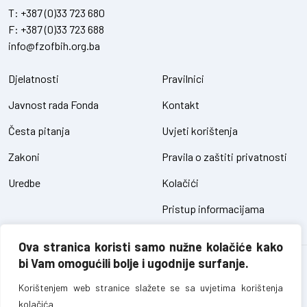
T:
+387 (0)33 723 680
F:
+387 (0)33 723 688
info@fzofbih.org.ba
Djelatnosti
Pravilnici
Javnost rada Fonda
Kontakt
Česta pitanja
Uvjeti korištenja
Zakoni
Pravila o zaštiti privatnosti
Uredbe
Kolačići
Pristup informacijama
Ova stranica koristi samo nužne kolačiće kako
bi Vam omogućili bolje i ugodnije surfanje.
Fond za zaštitu okoliša FBiH – sva prava pridržana // design and
development
SIK
Korištenjem web stranice slažete se sa uvjetima korištenja
kolačića