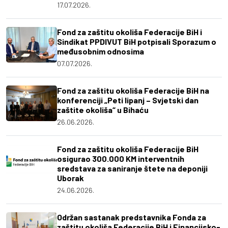
17.07.2026.
Fond za zaštitu okoliša Federacije BiH i
Sindikat PPDIVUT BiH potpisali Sporazum o
međusobnim odnosima
07.07.2026.
Fond za zaštitu okoliša Federacije BiH na
konferenciji „Peti lipanj – Svjetski dan
zaštite okoliša“ u Bihaću
26.06.2026.
Fond za zaštitu okoliša Federacije BiH
osigurao 300.000 KM interventnih
sredstava za saniranje štete na deponiji
Uborak
24.06.2026.
Održan sastanak predstavnika Fonda za
zaštitu okoliša Federacije BiH i Financijsko-