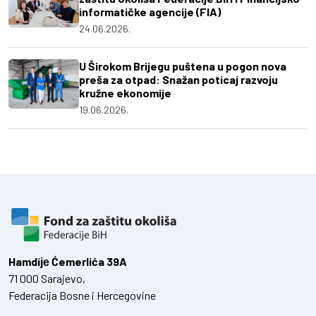
informatičke agencije (FIA)
24.06.2026.
U Širokom Brijegu puštena u pogon nova
preša za otpad: Snažan poticaj razvoju
kružne ekonomije
19.06.2026.
Hamdiје Ćemerlića 39A
71 000 Sarajevo,
Federacija Bosne i Hercegovine