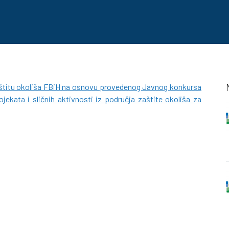
aštitu okoliša FBiH na osnovu provedenog Javnog konkursa
jekata i sličnih aktivnosti iz područja zaštite okoliša za