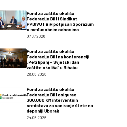
Fond za zaštitu okoliša
Federacije BiH i Sindikat
PPDIVUT BiH potpisali Sporazum
o međusobnim odnosima
07.07.2026.
Fond za zaštitu okoliša
Federacije BiH na konferenciji
„Peti lipanj – Svjetski dan
zaštite okoliša“ u Bihaću
26.06.2026.
Fond za zaštitu okoliša
Federacije BiH osigurao
300.000 KM interventnih
sredstava za saniranje štete na
deponiji Uborak
24.06.2026.