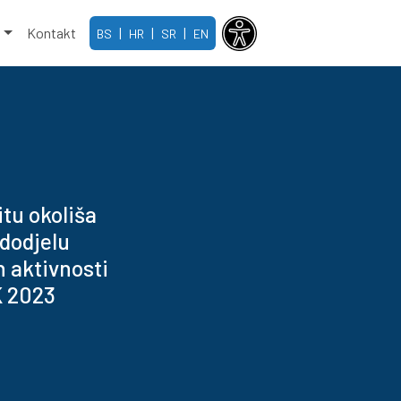
e
Kontakt
|
|
|
BS
HR
SR
EN
tu okoliša
dodjelu
h aktivnosti
K 2023