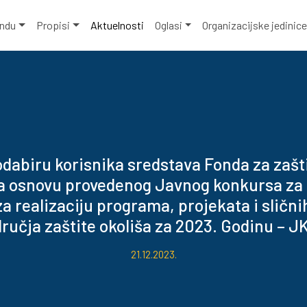
ondu
Propisi
Aktuelnosti
Oglasi
Organizacijske jedinic
odabiru korisnika sredstava Fonda za zašti
a osnovu provedenog Javnog konkursa za 
a realizaciju programa, projekata i slični
dručja zaštite okoliša za 2023. Godinu – J
21.12.2023.