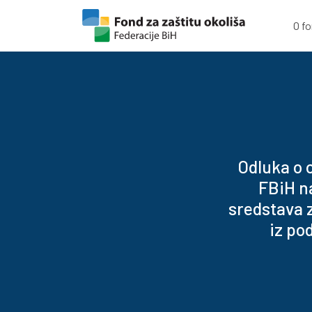
Skip to content
Skip to footer
O f
Odluka o 
FBiH n
sredstava z
iz po