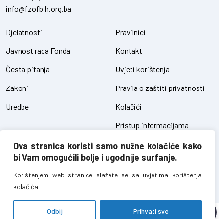
info@fzofbih.org.ba
Djelatnosti
Pravilnici
Javnost rada Fonda
Kontakt
Česta pitanja
Uvjeti korištenja
Zakoni
Pravila o zaštiti privatnosti
Uredbe
Kolačići
Pristup informacijama
Ova stranica koristi samo nužne kolačiće kako
bi Vam omogućili bolje i ugodnije surfanje.
Fond za zaštitu okoliša FBiH – sva prava pridržana // design and
development
SIK
Korištenjem web stranice slažete se sa uvjetima korištenja
kolačića
Odbij
Prihvati sve