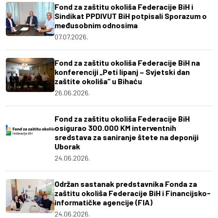
Fond za zaštitu okoliša Federacije BiH i
Sindikat PPDIVUT BiH potpisali Sporazum o
međusobnim odnosima
07.07.2026.
Fond za zaštitu okoliša Federacije BiH na
konferenciji „Peti lipanj – Svjetski dan
zaštite okoliša“ u Bihaću
26.06.2026.
Fond za zaštitu okoliša Federacije BiH
osigurao 300.000 KM interventnih
sredstava za saniranje štete na deponiji
Uborak
24.06.2026.
Održan sastanak predstavnika Fonda za
zaštitu okoliša Federacije BiH i Financijsko-
informatičke agencije (FIA)
24.06.2026.