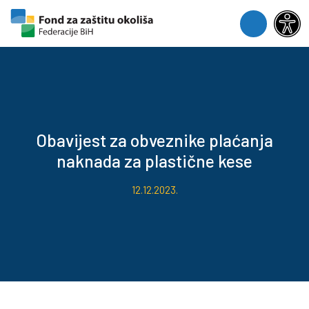
Skip to content
Skip to footer
Menu
Obavijest za obveznike plaćanja
naknada za plastične kese
12.12.2023.