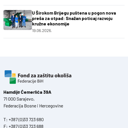
U Širokom Brijegu puštena u pogon nova
preša za otpad: Snažan poticaj razvoju
kružne ekonomije
19.06.2026.
Hamdiје Ćemerlića 39A
71 000 Sarajevo,
Federacija Bosne i Hercegovine
T:
+387 (0)33 723 680
F:
+387 (0)33 723 688