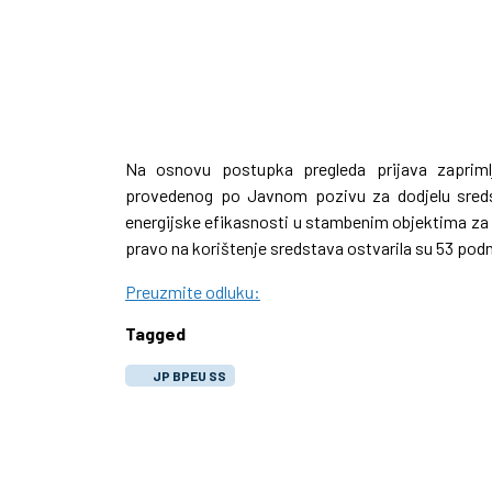
Na osnovu postupka pregleda prijava zaprimlj
provedenog po Javnom pozivu za dodjelu sred
energijske efikasnosti u stambenim objektima za 2
pravo na korištenje sredstava ostvarila su 53 po
Preuzmite odluku:
Tagged
JP BPEU SS