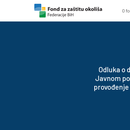
Skip to content
Skip to footer
O f
Odluka o 
Javnom poz
provođenje