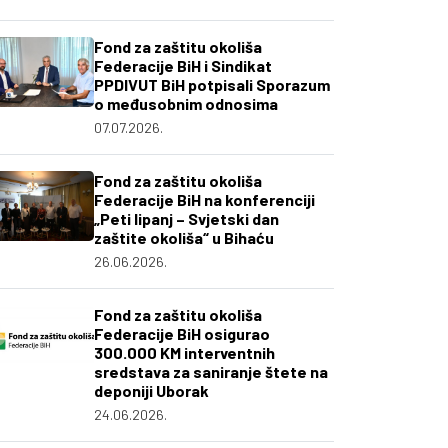
Fond za zaštitu okoliša
Federacije BiH i Sindikat
PPDIVUT BiH potpisali Sporazum
o međusobnim odnosima
07.07.2026.
Fond za zaštitu okoliša
Federacije BiH na konferenciji
„Peti lipanj – Svjetski dan
zaštite okoliša“ u Bihaću
26.06.2026.
Fond za zaštitu okoliša
Federacije BiH osigurao
300.000 KM interventnih
sredstava za saniranje štete na
deponiji Uborak
24.06.2026.