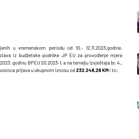
enih u vremenskom periodu od 10.- 12.11.2023.godine,
stava iz budžetske podrške JP EU za provođenje mjera
023. godinu BPEU SS 2023-1, a na temelju Izvještaja br. 4.,
dnosioca prijava u ukupnom iznosu od
232.248,28 KM
i to: