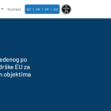
e
Kontakt
|
|
|
BS
HR
SR
EN
vedenog po
drške EU za
m objektima