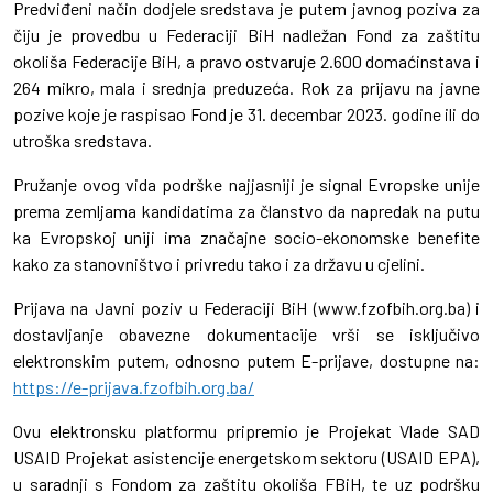
Predviđeni način dodjele sredstava je putem javnog poziva za
čiju je provedbu u Federaciji BiH nadležan Fond za zaštitu
okoliša Federacije BiH, a pravo ostvaruje 2.600 domaćinstava i
264 mikro, mala i srednja preduzeća. Rok za prijavu na javne
pozive koje je raspisao Fond je 31. decembar 2023. godine ili do
utroška sredstava.
Pružanje ovog vida podrške najjasniji je signal Evropske unije
prema zemljama kandidatima za članstvo da napredak na putu
ka Evropskoj uniji ima značajne socio-ekonomske benefite
kako za stanovništvo i privredu tako i za državu u cjelini.
Prijava na Javni poziv u Federaciji BiH (www.fzofbih.org.ba) i
dostavljanje obavezne dokumentacije vrši se isključivo
elektronskim putem, odnosno putem E-prijave, dostupne na:
https://e-prijava.fzofbih.org.ba/
Ovu elektronsku platformu pripremio je Projekat Vlade SAD
USAID Projekat asistencije energetskom sektoru (USAID EPA),
u saradnji s Fondom za zaštitu okoliša FBiH, te uz podršku