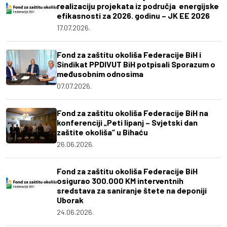
realizaciju projekata iz područja energijske
efikasnosti za 2026. godinu – JK EE 2026
17.07.2026.
Fond za zaštitu okoliša Federacije BiH i
Sindikat PPDIVUT BiH potpisali Sporazum o
međusobnim odnosima
07.07.2026.
Fond za zaštitu okoliša Federacije BiH na
konferenciji „Peti lipanj – Svjetski dan
zaštite okoliša“ u Bihaću
26.06.2026.
Fond za zaštitu okoliša Federacije BiH
osigurao 300.000 KM interventnih
sredstava za saniranje štete na deponiji
Uborak
24.06.2026.