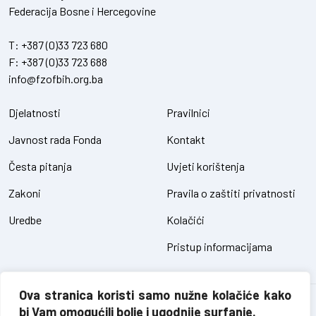
Federacija Bosne i Hercegovine
T:
+387 (0)33 723 680
F:
+387 (0)33 723 688
info@fzofbih.org.ba
Djelatnosti
Pravilnici
Javnost rada Fonda
Kontakt
Česta pitanja
Uvjeti korištenja
Zakoni
Pravila o zaštiti privatnosti
Uredbe
Kolačići
Pristup informacijama
Ova stranica koristi samo nužne kolačiće kako
Fond za zaštitu okoliša FBiH – sva prava pridržana // design and
bi Vam omogućili bolje i ugodnije surfanje.