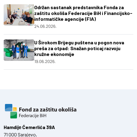
Održan sastanak predstavnika Fonda za
zaštitu okoliša Federacije BiH i Financijsko-
informatičke agencije (FIA)
24.06.2026.
U Širokom Brijegu puštena u pogon nova
preša za otpad: Snažan poticaj razvoju
kružne ekonomije
19.06.2026.
Hamdiје Ćemerlića 39A
71 000 Sarajevo,