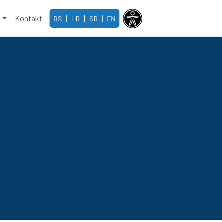
e
Kontakt
|
|
|
BS
HR
SR
EN