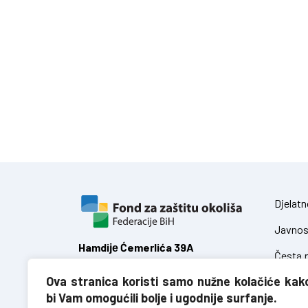
Djelatn
Javnos
Hamdiје Ćemerlića 39A
Česta p
71 000 Sarajevo,
Ova stranica koristi samo nužne kolačiće kak
Federacija Bosne i Hercegovine
Zakoni
bi Vam omogućili bolje i ugodnije surfanje.
Uredbe