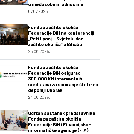
o međusobnim odnosima
07.07.2026.
Fond za zaštitu okoliša
Federacije BiH na konferenciji
„Peti lipanj – Svjetski dan
zaštite okoliša“ u Bihaću
26.06.2026.
Fond za zaštitu okoliša
Federacije BiH osigurao
300.000 KM interventnih
sredstava za saniranje štete na
deponiji Uborak
24.06.2026.
Održan sastanak predstavnika
Fonda za zaštitu okoliša
Federacije BiH i Financijsko-
informatičke agencije (FIA)