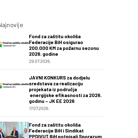
Najnovije
Fond za zaštitu okoliša
Federacije BiH osigurao
200.000 KM za požarnu sezonu
2026. godine
29.07.2026.
JAVNI KONKURS za dodjelu
sredstava za realizaciju
projekata iz područja
energijske efikasnosti za 2026.
godinu – JK EE 2026
17.07.2026.
Fond za zaštitu okoliša
Federacije BiH i Sindikat
PPDIVUT BiH potpisali Sporazum