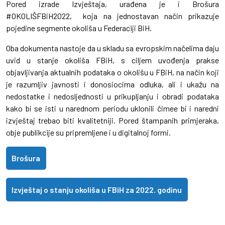
Pored izrade Izvještaja, urađena je i Brošura
#OKOLIŠFBiH2022, koja na jednostavan način prikazuje
pojedine segmente okoliša u Federaciji BiH.
Oba dokumenta nastoje da u skladu sa evropskim načelima daju
uvid u stanje okoliša FBiH, s ciljem uvođenja prakse
objavljivanja aktualnih podataka o okolišu u FBiH, na način koji
je razumljiv javnosti i donosiocima odluka, ali i ukažu na
nedostatke i nedosljednosti u prikupljanju i obradi podataka
kako bi se isti u narednom periodu uklonili čimee bi i naredni
izvještaj trebao biti kvalitetniji. Pored štampanih primjeraka,
obje publikcije su pripremljene i u digitalnoj formi.
Brošura
Izvještaj o stanju okoliša u FBiH za 2022. godinu