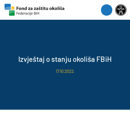
Skip to content
Skip to footer
Menu
Izvještaj o stanju okoliša FBiH
17.10.2022.