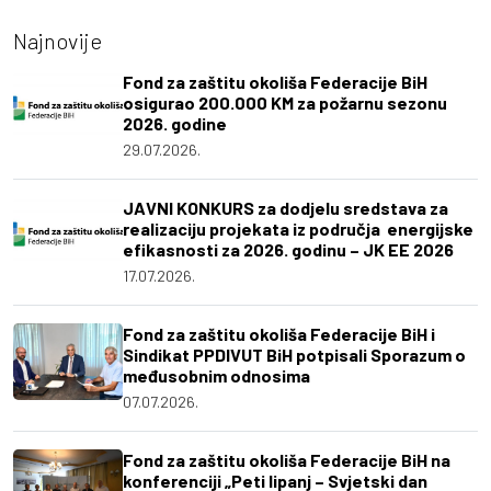
Najnovije
Fond za zaštitu okoliša Federacije BiH
osigurao 200.000 KM za požarnu sezonu
2026. godine
29.07.2026.
JAVNI KONKURS za dodjelu sredstava za
realizaciju projekata iz područja energijske
efikasnosti za 2026. godinu – JK EE 2026
17.07.2026.
Fond za zaštitu okoliša Federacije BiH i
Sindikat PPDIVUT BiH potpisali Sporazum o
međusobnim odnosima
07.07.2026.
Fond za zaštitu okoliša Federacije BiH na
konferenciji „Peti lipanj – Svjetski dan