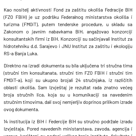
Kao nositelj aktivnosti Fond za zaštitu okoliša Fedracije BiH
(FZO FBiH) je uz podršku Federalnog ministarstva okoliša i
turizma (FMOiT), putem tenderske procedure, u skladu sa
Zakonom o javnim nabavkama BiH, angažovao konzorciji
konsultantskih firmi iz BiH. Konzorciji su sačinjavali Institut za
hidrotehniku d.d. Sarajevo i JNU Institut za zaštitu i ekologiju
RS-a Banja Luka.
Direktno na izradi dokumenta su bila uključena tri stručna tima
(stručni tim konsultanata, stručni tim FZO FBiH i stručni tim
FMOiT-a), koji su ukupno brojali 24 stručnjaka, iz različitih
oblasti okoliša. Sam Izvještaj je rezultat rada znatno većeg
broja stručnih lica, koja su u komunikaciji sa navedenim
stručnim timovima, dali svoj nemjerljiv doprinos prilikom izrade
ovog dokumenta.
14 institucija iz BiH i Federcije BiH su stručno podržale izradu
Izvještaja. Pored navedenih ministarstava, zavoda, agencija i
uprava, korišteni su podaci velikog broja instituta, fakulteta i