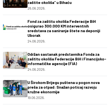
zaštite okoliša“ u Bihaću
26.06.2026.
Fond za zaštitu okoliša Federacije BiH
osigurao 300.000 KM interventnih
sredstava za saniranje štete na deponiji
Uborak
24.06.2026.
Održan sastanak predstavnika Fonda za
zaštitu okoliša Federacije BiH i Financijsko-
informatičke agencije (FIA)
24.06.2026.
U Širokom Brijegu puštena u pogon nova
preša za otpad: Snažan poticaj razvoju
kružne ekonomije
19.06.2026.