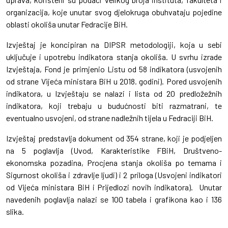
organizacija, koje unutar svog djelokruga obuhvataju pojedine
oblasti okoliša unutar Fedracije BiH.
Izvještaj je koncipiran na DIPSR metodologiji, koja u sebi
uključuje i upotrebu indikatora stanja okoliša. U svrhu izrade
Izvještaja, Fond je primjenio Listu od 58 indikatora (usvojenih
od strane Vijeća ministara BiH u 2018. godini). Pored usvojenih
indikatora, u Izvještaju se nalazi i lista od 20 predložežnih
indikatora, koji trebaju u budućnosti biti razmatrani, te
eventualno usvojeni, od strane nadležnih tijela u Fedraciji BiH.
Izvještaj predstavlja dokument od 354 strane, koji je podjeljen
na 5 poglavlja (Uvod, Karakteristike FBiH, Društveno-
ekonomska pozadina, Procjena stanja okoliša po temama i
Sigurnost okoliša i zdravlje ljudi) i 2 priloga (Usvojeni indikatori
od Vijeća ministara BiH i Prijedlozi novih indikatora). Unutar
navedenih poglavlja nalazi se 100 tabela i grafikona kao i 136
slika.