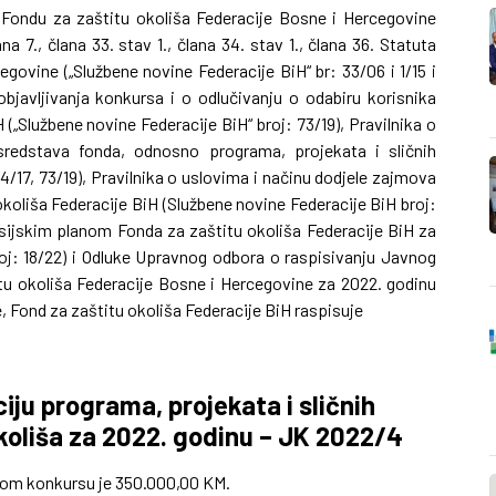
 Fondu za zaštitu okoliša Federacije Bosne i Hercegovine
na 7., člana 33. stav 1., člana 34. stav 1., člana 36. Statuta
govine („Službene novine Federacije BiH“ br: 33/06 i 1/15 i
bjavljivanja konkursa i o odlučivanju o odabiru korisnika
(„Službene novine Federacije BiH“ broj: 73/19), Pravilnika o
 sredstava fonda, odnosno programa, projekata i sličnih
74/17, 73/19), Pravilnika o uslovima i načinu dodjele zajmova
okoliša Federacije BiH (Službene novine Federacije BiH broj:
nsijskim planom Fonda za zaštitu okoliša Federacije BiH za
roj: 18/22) i Odluke Upravnog odbora o raspisivanju Javnog
tu okoliša Federacije Bosne i Hercegovine za 2022. godinu
, Fond za zaštitu okoliša Federacije BiH raspisuje
iju programa, projekata i sličnih
okoliša za 2022. godinu – JK 2022/4
vom konkursu je 350.000,00 KM.