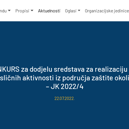
ondu
Propisi
Aktuelnosti
Oglasi
Organizacijske jedinic
KURS za dodjelu sredstava za realizaciju
 sličnih aktivnosti iz područja zaštite okol
– JK 2022/4
22.07.2022.