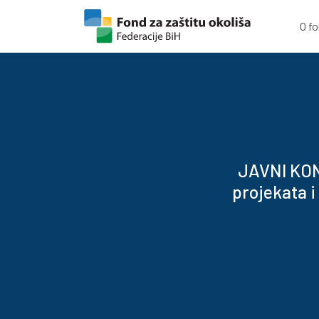
Skip to content
Skip to footer
O f
JAVNI KON
projekata i