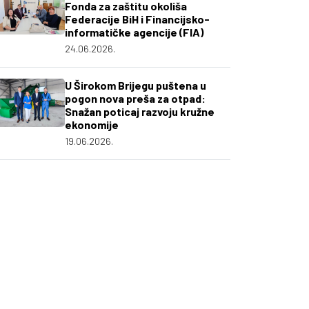
Fonda za zaštitu okoliša
Federacije BiH i Financijsko-
informatičke agencije (FIA)
24.06.2026.
U Širokom Brijegu puštena u
pogon nova preša za otpad:
Snažan poticaj razvoju kružne
ekonomije
19.06.2026.