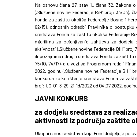
Na osnovu člana 27. stav 1., člana 32. Zakona o
(„Službene novine Federacije BiH“ broj: 33/03), čla
Fonda za zaštitu okoliša Federacije Bosne i Herce
62/15), odnosnih odredbi Pravilnika o postupku o
sredstava Fonda za zaštitu okoliša Federacije BiH 
mjerilima za ocjenjivanje zahtjeva za dodjelu
aktivnosti („Službene novine Federacije BiH“ broj 
ili pozajmica i drugih sredstava Fonda za zaštitu 
75/10, 74/17), a u vezi sa Programom rada i Fina
2022. godinu („Službene novine Federacije BiH“ b
konkursa za korištenje sredstava Fonda za zašti
broj: UO-01-3-29-21-1d/2022 od 04.07.2022. godine
JAVNI KONKURS
za dodjelu sredstava za realizac
aktivnosti iz područja zaštite 
Ukupni iznos sredstava koja Fond dodjeljuje po o