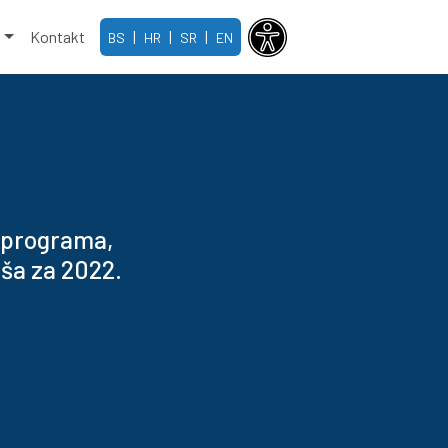
e
Kontakt
|
|
|
BS
HR
SR
EN
 programa,
iša za 2022.