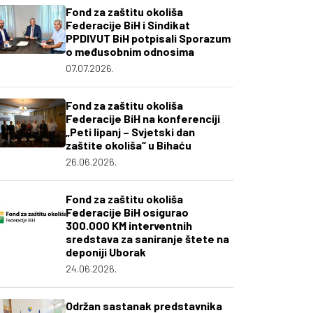
Fond za zaštitu okoliša
Federacije BiH i Sindikat
PPDIVUT BiH potpisali Sporazum
o međusobnim odnosima
07.07.2026.
Fond za zaštitu okoliša
Federacije BiH na konferenciji
„Peti lipanj – Svjetski dan
zaštite okoliša“ u Bihaću
26.06.2026.
Fond za zaštitu okoliša
Federacije BiH osigurao
300.000 KM interventnih
sredstava za saniranje štete na
deponiji Uborak
24.06.2026.
Održan sastanak predstavnika