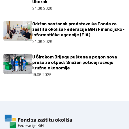
Uborak
24.06.2026.
Održan sastanak predstavnika Fonda za
zaštitu okoliša Federacije BiH i Financijsko-
informatičke agencije (FIA)
24.06.2026.
U Širokom Brijegu puštena u pogon nova
preša za otpad: Snažan poticaj razvoju
kružne ekonomije
19.06.2026.