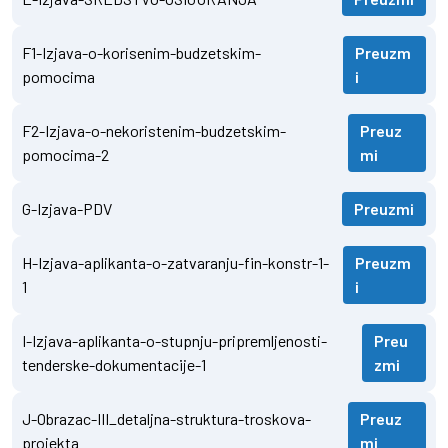
F1-Izjava-o-korisenim-budzetskim-
Preuzm
pomocima
i
F2-Izjava-o-nekoristenim-budzetskim-
Preuz
pomocima-2
mi
G-Izjava-PDV
Preuzmi
H-Izjava-aplikanta-o-zatvaranju-fin-konstr-1-
Preuzm
1
i
I-Izjava-aplikanta-o-stupnju-pripremljenosti-
Preu
tenderske-dokumentacije-1
zmi
J-Obrazac-III_detaljna-struktura-troskova-
Preuz
projekta
mi