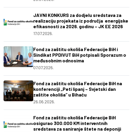
JAVNI KONKURS za dodjelu sredstava za
realizaciju projekata iz područja energijske
efikasnosti za 2026. godinu – JK EE 2026
17.07.2026.
Fond za zaštitu okoliša Federacije BiH i
Sindikat PPDIVUT BiH potpisali Sporazum o
međusobnim odnosima
07.07.2026.
Fond za zaštitu okoliša Federacije BiH na
konferenciji „Peti lipanj – Svjetski dan
zaštite okoliša“ u Bihaću
26.06.2026.
Fond za zaštitu okoliša Federacije BiH
osigurao 300.000 KM interventnih
sredstava za saniranje štete na deponiji