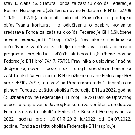
stav 1., člana 36. Statuta Fonda za zaštitu okoliša Federacije
Bosne i Hercegovine („Službene novine Federacije BiH“ br: 33/06
i 1/15 i 62/15), odnosnih odredbi Pravilnika o postupku
objavljivanja konkursa i o odlučivanju o odabiru korisnika
sredstava Fonda za zaštitu okoliša Federacije BiH („Službene
novine Federacije BiH“ broj: 73/19), Pravilnika o mjerilima za
ocjenjivanje zahtjeva za dodjelu sredstava fonda, odnosno
programa, projekata i sličnih aktivnosti („Službene novine
Federacije BiH“ broj 74/17, 73/19), Pravilnika o uslovima i načinu
dodjele zajmova ili pozajmica i drugih sredstava Fonda za
zaštitu okoliša Federacije BiH (Službene novine Federacije BiH
broj: 75/10, 74/17), a u vezi sa Programom rada i Finansijskim
planom Fonda za zaštitu okoliša Federacije BiH za 2022. godinu
(„Službene novine Federacije BiH“ broj: 18/22) i Odluke Upravnog
odbora o raspisivanju Javnog konkursa za korištenje sredstava
Fonda za zaštitu okoliša Federacije Bosne i Hercegovine za
2022. godinu broj: UO-01-3-29-21-1a/2022 od 04.07.2022.
godine, Fond za zaštitu okoliša Federacije BiH raspisuje