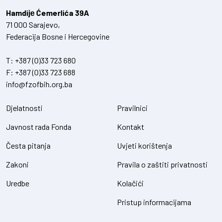
Hamdiје Ćemerlića 39A
71 000 Sarajevo,
Federacija Bosne i Hercegovine
T:
+387 (0)33 723 680
F:
+387 (0)33 723 688
info@fzofbih.org.ba
Djelatnosti
Pravilnici
Javnost rada Fonda
Kontakt
Česta pitanja
Uvjeti korištenja
Zakoni
Pravila o zaštiti privatnosti
Uredbe
Kolačići
Pristup informacijama