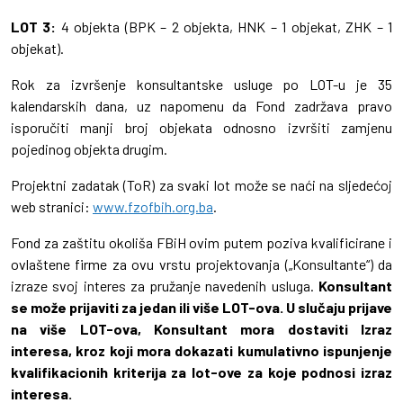
LOT 3:
4 objekta (BPK – 2 objekta, HNK – 1 objekat, ZHK – 1
objekat).
Rok za izvršenje konsultantske usluge po LOT-u je 35
kalendarskih dana, uz napomenu da Fond zadržava pravo
isporučiti manji broj objekata odnosno izvršiti zamjenu
pojedinog objekta drugim.
Projektni zadatak (ToR) za svaki lot može se naći na sljedećoj
web stranici:
www.fzofbih.org.ba
.
Fond za zaštitu okoliša FBiH ovim putem poziva kvalificirane i
ovlaštene firme za ovu vrstu projektovanja („Konsultante“) da
izraze svoj interes za pružanje navedenih usluga.
Konsultant
se može prijaviti za jedan ili više LOT-ova. U slučaju prijave
na više LOT-ova, Konsultant mora dostaviti Izraz
interesa, kroz koji mora dokazati kumulativno ispunjenje
kvalifikacionih kriterija za lot-ove za koje podnosi izraz
interesa.