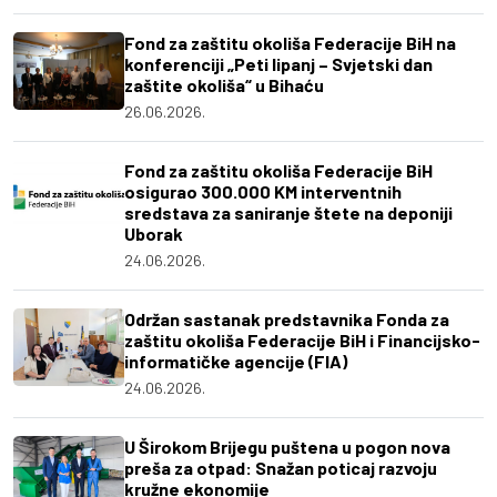
Fond za zaštitu okoliša Federacije BiH na
konferenciji „Peti lipanj – Svjetski dan
zaštite okoliša“ u Bihaću
26.06.2026.
Fond za zaštitu okoliša Federacije BiH
osigurao 300.000 KM interventnih
sredstava za saniranje štete na deponiji
Uborak
24.06.2026.
Održan sastanak predstavnika Fonda za
zaštitu okoliša Federacije BiH i Financijsko-
informatičke agencije (FIA)
24.06.2026.
U Širokom Brijegu puštena u pogon nova
preša za otpad: Snažan poticaj razvoju
kružne ekonomije