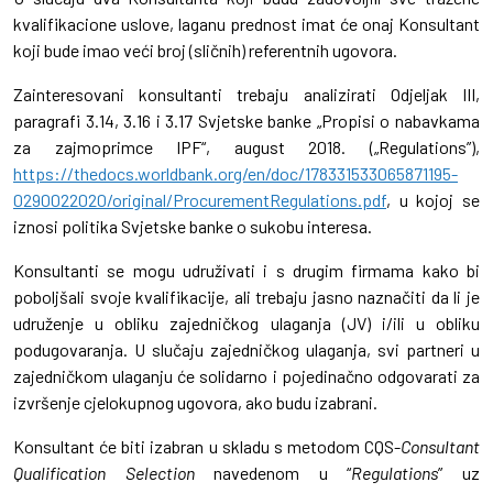
kvalifikacione uslove, laganu prednost imat će onaj Konsultant
koji bude imao veći broj (sličnih) referentnih ugovora.
Zainteresovani konsultanti trebaju analizirati Odjeljak III,
paragrafi 3.14, 3.16 i 3.17 Svjetske banke „Propisi o nabavkama
za zajmoprimce IPF“, august 2018. („Regulations”),
https://thedocs.worldbank.org/en/doc/178331533065871195-
0290022020/original/ProcurementRegulations.pdf
, u kojoj se
iznosi politika Svjetske banke o sukobu interesa.
Konsultanti se mogu udruživati i s drugim firmama kako bi
poboljšali svoje kvalifikacije, ali trebaju jasno naznačiti da li je
udruženje u obliku zajedničkog ulaganja (JV) i/ili u obliku
podugovaranja. U slučaju zajedničkog ulaganja, svi partneri u
zajedničkom ulaganju će solidarno i pojedinačno odgovarati za
izvršenje cjelokupnog ugovora, ako budu izabrani.
Konsultant će biti izabran u skladu s metodom CQS-
Consultant
Qualification Selection
navedenom u “
Regulations
” uz