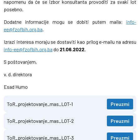
napomenu da će se izbor konsultanta provoditi za svaki lot
posebno.
Dodatne informacije mogu se dobiti putem maila:
info-
ee@fzofbih.org.ba
.
Izrazi interesa moraju se dostaviti kao prilog e-mailu na adresu
info-ee@fzofbih.org.ba
do
21.06.2022.
S poštovanjem,
v. d. direktora
Esad Humo
ToR_projektovanje_mas_LOT-1
Preuzmi
ToR_projektovanje_mas_LOT-2
Preuzmi
ToR_projektovanje_mas_LOT-3
Preuzmi