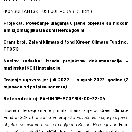
(KONSULTANTSKE USLUGE – ODABIR FIRMI)
Projekat: Povećanje ulaganja u javne objekte sa niskom
emisijom ugljika u Bosni i Hercegovini
Grant broj: Zeleni klimatski fond (Green Climate Fund no:
FP051)
Naslov zadatka:
Izrada projektne dokumentacije –
mašinske (KGH) instalacije
Trajanje ugovora je: juli 2022. – august 2022. godine (2
mjeseca od potpisa ugovora)
Referentni broj:
BA-UNDP-FZOFBIH-CQ-22-04
Bosna i Hercegovina je primila finansiranje od Green Climate
Fund-a (GCF-a) za troškove projekta
Povećanje ulaganja u javne
objekte sa niskom emisijom ugljika u Bosni i Hercegovini
. Fond
za zaštitu okoliša FBiH, kao jedan od implementatora i