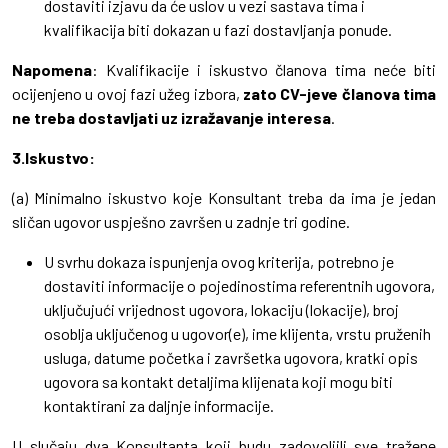
dostaviti izjavu da će uslov u vezi sastava tima i
kvalifikacija biti dokazan u fazi dostavljanja ponude.
Napomena
: Kvalifikacije i iskustvo članova tima neće biti
ocijenjeno u ovoj fazi užeg izbora,
zato CV-jeve članova tima
ne treba dostavljati uz izražavanje interesa
.
3.Iskustvo:
(a) Minimalno iskustvo koje Konsultant treba da ima je jedan
sličan ugovor uspješno završen u zadnje tri godine.
U svrhu dokaza ispunjenja ovog kriterija, potrebno je
dostaviti informacije o pojedinostima referentnih ugovora,
uključujući vrijednost ugovora, lokaciju (lokacije), broj
osoblja uključenog u ugovor(e), ime klijenta, vrstu pruženih
usluga, datume početka i završetka ugovora, kratki opis
ugovora sa kontakt detaljima klijenata koji mogu biti
kontaktirani za daljnje informacije.
U slučaju dva Konsultanta koji budu zadovoljili sve tražene