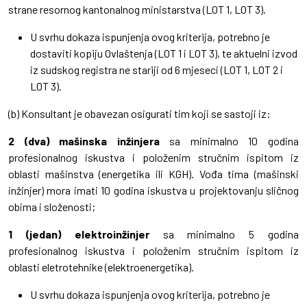
strane resornog kantonalnog ministarstva (LOT 1, LOT 3).
U svrhu dokaza ispunjenja ovog kriterija, potrebno je
dostaviti kopiju Ovlaštenja (LOT 1 i LOT 3), te aktuelni izvod
iz sudskog registra ne stariji od 6 mjeseci (LOT 1, LOT 2 i
LOT 3).
(b) Konsultant je obavezan osigurati tim koji se sastoji iz:
2 (dva) mašinska inžinjera
sa minimalno 10 godina
profesionalnog iskustva i položenim stručnim ispitom iz
oblasti mašinstva (energetika ili KGH). Vođa tima (mašinski
inžinjer) mora imati 10 godina iskustva u projektovanju sličnog
obima i složenosti;
1 (jedan) elektroinžinjer
sa minimalno 5 godina
profesionalnog iskustva i položenim stručnim ispitom iz
oblasti eletrotehnike (elektroenergetika).
U svrhu dokaza ispunjenja ovog kriterija, potrebno je