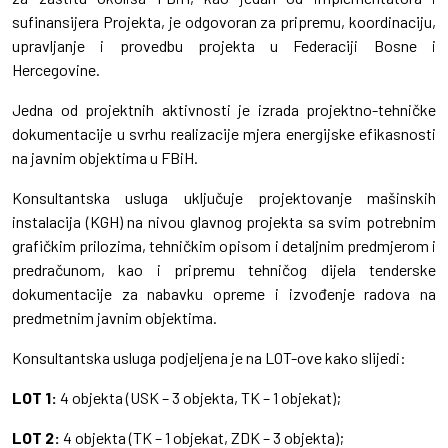
sufinansijera Projekta, je odgovoran za pripremu, koordinaciju,
upravljanje i provedbu projekta u Federaciji Bosne i
Hercegovine.
Jedna od projektnih aktivnosti je izrada projektno-tehničke
dokumentacije u svrhu realizacije mjera energijske efikasnosti
na javnim objektima u FBiH.
Konsultantska usluga uključuje projektovanje mašinskih
instalacija (KGH) na nivou glavnog projekta sa svim potrebnim
grafičkim prilozima, tehničkim opisom i detaljnim predmjerom i
predračunom, kao i pripremu tehničog dijela tenderske
dokumentacije za nabavku opreme i izvođenje radova na
predmetnim javnim objektima.
Konsultantska usluga podjeljena je na LOT-ove kako slijedi:
LOT 1:
4 objekta (USK – 3 objekta, TK – 1 objekat);
LOT 2:
4 objekta (
TK – 1 objekat, ZDK – 3 objekta
);