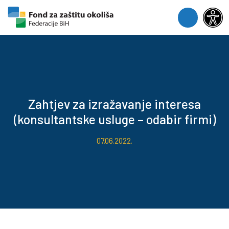
Skip to content
Skip to footer
Menu
Zahtjev za izražavanje interesa
(konsultantske usluge – odabir firmi)
07.06.2022.