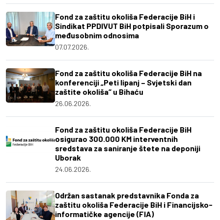
Fond za zaštitu okoliša Federacije BiH i
Sindikat PPDIVUT BiH potpisali Sporazum o
međusobnim odnosima
07.07.2026.
Fond za zaštitu okoliša Federacije BiH na
konferenciji „Peti lipanj – Svjetski dan
zaštite okoliša“ u Bihaću
26.06.2026.
Fond za zaštitu okoliša Federacije BiH
osigurao 300.000 KM interventnih
sredstava za saniranje štete na deponiji
Uborak
24.06.2026.
Održan sastanak predstavnika Fonda za
zaštitu okoliša Federacije BiH i Financijsko-
informatičke agencije (FIA)