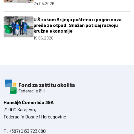
24.06.2026.
U Širokom Brijegu puštena u pogon nova
preša za otpad: Snažan poticaj razvoju
kružne ekonomije
19.06.2026.
Hamdiје Ćemerlića 39A
71 000 Sarajevo,
Federacija Bosne i Hercegovine
T:
+387 (0)33 723 680