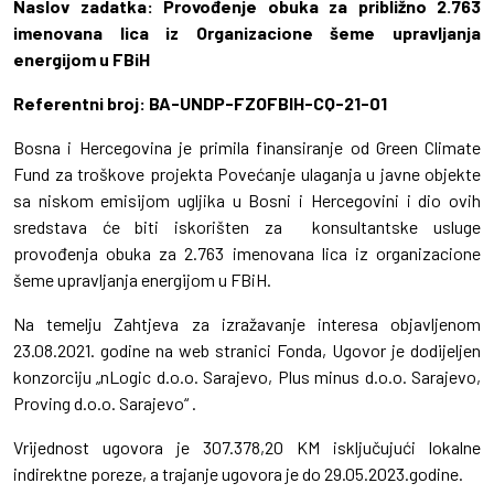
Naslov zadatka:
Provođenje obuka za približno 2.763
imenovana lica iz Organizacione šeme upravljanja
energijom u FBiH
Referentni broj:
BA-UNDP-FZOFBIH-CQ-21-01
Bosna i Hercegovina je primila finansiranje od Green Climate
Fund za troškove projekta Povećanje ulaganja u javne objekte
sa niskom emisijom ugljika u Bosni i Hercegovini i dio ovih
sredstava će biti iskorišten za konsultantske usluge
provođenja obuka za 2.763 imenovana lica iz organizacione
šeme upravljanja energijom u FBiH.
Na temelju Zahtjeva za izražavanje interesa objavljenom
23.08.2021. godine na web stranici Fonda, Ugovor je dodijeljen
konzorciju „nLogic d.o.o. Sarajevo, Plus minus d.o.o. Sarajevo,
Proving d.o.o. Sarajevo“ .
Vrijednost ugovora je 307.378,20 KM isključujući lokalne
indirektne poreze, a trajanje ugovora je do 29.05.2023.godine.