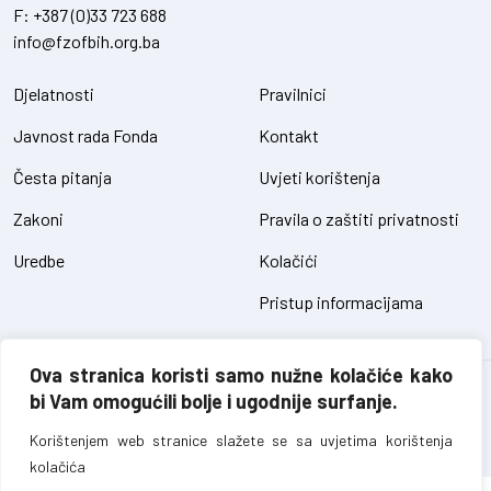
F:
+387 (0)33 723 688
info@fzofbih.org.ba
Djelatnosti
Pravilnici
Javnost rada Fonda
Kontakt
Česta pitanja
Uvjeti korištenja
Zakoni
Pravila o zaštiti privatnosti
Uredbe
Kolačići
Pristup informacijama
Ova stranica koristi samo nužne kolačiće kako
Fond za zaštitu okoliša FBiH – sva prava pridržana // design and
bi Vam omogućili bolje i ugodnije surfanje.
development
SIK
Korištenjem web stranice slažete se sa uvjetima korištenja
kolačića