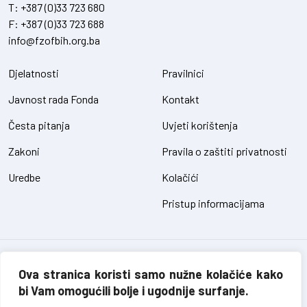
T:
+387 (0)33 723 680
F:
+387 (0)33 723 688
info@fzofbih.org.ba
Djelatnosti
Pravilnici
Javnost rada Fonda
Kontakt
Česta pitanja
Uvjeti korištenja
Zakoni
Pravila o zaštiti privatnosti
Uredbe
Kolačići
Pristup informacijama
Fond za zaštitu okoliša FBiH – sva prava pridržana // design and
development
Ova stranica koristi samo nužne kolačiće kako
SIK
bi Vam omogućili bolje i ugodnije surfanje.