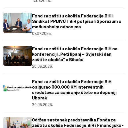
17.07.2026.
Fond za zaštitu okoliša Federacije BiH i
Sindikat PPDIVUT BiH potpisali Sporazum o
međusobnim odnosima
07.07.2026.
Fond za zaštitu okoliša Federacije BiH na
konferenciji „Peti lipanj – Svjetski dan
zaštite okoliša“ u Bihaću
26.06.2026.
Fond za zaštitu okoliša Federacije BiH
osigurao 300.000 KM interventnih
sredstava za saniranje štete na deponiji
Uborak
24.06.2026.
Održan sastanak predstavnika Fonda za
zaštitu okoliša Federacije BiH i Financijsko-