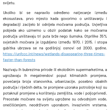
svijetu.
Ukoliko bi se napravilo određeno natjecanje između
ekosustava, prvo mjesto kada govorimo o uništavanju i
degradaciji zacijelo bi odnijela močvarna područja. Uvjerljiva
pobjeda ako uzmemo u obzir podatak kako se močvarna
područja uništavaju tri puta brže nego šumska. Otprilike 35%
svjetskih močvara je izgubljeno između 1970. i 2015. i stopa
gubitka ubrzava se na godišnjoj osnovi od 2000. godine.
https://unfccc.int/news/wetlands-disappearing-three-times-
faster-than-forests
Nazivaju ih bubrezima prirode ili ekološkim supermarketima, a
ugrožavaju ih megatrendovi poput klimatskih promjena,
povećanja broja stanovnika, urbanizacije, posebno obalnih
područja i riječnih delta, te promjene uzoraka potrošnje koji su
potaknuli promjene u korištenju zemljišta, vode i poljoprivredi.
Preostale močvare na svijetu ugrožene su odvodnjom vode,
onečišćenjem, neodrživom uporabom, invazivnim vrstama,