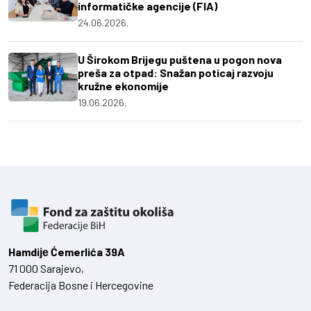
informatičke agencije (FIA)
24.06.2026.
U Širokom Brijegu puštena u pogon nova
preša za otpad: Snažan poticaj razvoju
kružne ekonomije
19.06.2026.
Hamdiје Ćemerlića 39A
71 000 Sarajevo,
Federacija Bosne i Hercegovine