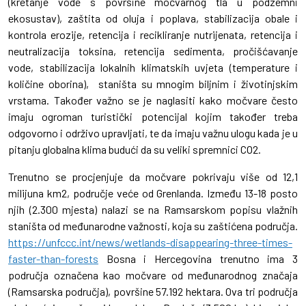
(kretanje vode s površine močvarnog tla u podzemni
ekosustav), zaštita od oluja i poplava, stabilizacija obale i
kontrola erozije, retencija i recikliranje nutrijenata, retencija i
neutralizacija toksina, retencija sedimenta, pročišćavanje
vode, stabilizacija lokalnih klimatskih uvjeta (temperature i
količine oborina), staništa su mnogim biljnim i životinjskim
vrstama. Također važno se je naglasiti kako močvare često
imaju ogroman turistički potencijal kojim također treba
odgovorno i održivo upravljati, te da imaju važnu ulogu kada je u
pitanju globalna klima budući da su veliki spremnici CO2.
Trenutno se procjenjuje da močvare pokrivaju više od 12,1
milijuna km2, područje veće od Grenlanda. Između 13-18 posto
njih (2.300 mjesta) nalazi se na Ramsarskom popisu vlažnih
staništa od međunarodne važnosti, koja su zaštićena područja.
https://unfccc.int/news/wetlands-disappearing-three-times-
faster-than-forests
Bosna i Hercegovina trenutno ima 3
područja označena kao močvare od međunarodnog značaja
(Ramsarska područja), površine 57.192 hektara. Ova tri područja