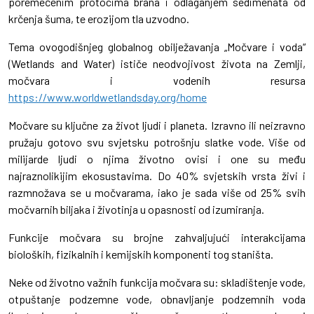
poremećenim protocima brana i odlaganjem sedimenata od
krčenja šuma, te erozijom tla uzvodno.
Tema ovogodišnjeg globalnog obilježavanja „Močvare i voda“
(Wetlands and Water) ističe neodvojivost života na Zemlji,
močvara i vodenih resursa
https://www.worldwetlandsday.org/home
Močvare su ključne za život ljudi i planeta. Izravno ili neizravno
pružaju gotovo svu svjetsku potrošnju slatke vode. Više od
milijarde ljudi o njima životno ovisi i one su među
najraznolikijim ekosustavima. Do 40% svjetskih vrsta živi i
razmnožava se u močvarama, iako je sada više od 25% svih
močvarnih biljaka i životinja u opasnosti od izumiranja.
Funkcije močvara su brojne zahvaljujući interakcijama
bioloških, fizikalnih i kemijskih komponenti tog staništa.
Neke od životno važnih funkcija močvara su: skladištenje vode,
otpuštanje podzemne vode, obnavljanje podzemnih voda