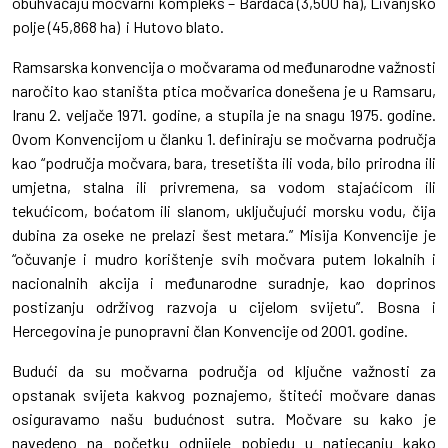
obuhvaćaju močvarni kompleks – Bardača (3,500 ha), Livanjsko
polje (45,868 ha) i Hutovo blato.
Ramsarska konvencija o močvarama od međunarodne važnosti
naročito kao staništa ptica močvarica donešena je u Ramsaru,
Iranu 2. veljače 1971. godine, a stupila je na snagu 1975. godine.
Ovom Konvencijom u članku 1. definiraju se močvarna područja
kao “područja močvara, bara, tresetišta ili voda, bilo prirodna ili
umjetna, stalna ili privremena, sa vodom stajaćicom ili
tekućicom, boćatom ili slanom, uključujući morsku vodu, čija
dubina za oseke ne prelazi šest metara.” Misija Konvencije je
“očuvanje i mudro korištenje svih močvara putem lokalnih i
nacionalnih akcija i međunarodne suradnje, kao doprinos
postizanju održivog razvoja u cijelom svijetu”. Bosna i
Hercegovina je punopravni član Konvencije od 2001. godine.
Budući da su močvarna područja od ključne važnosti za
opstanak svijeta kakvog poznajemo, štiteći močvare danas
osiguravamo našu budućnost sutra. Močvare su kako je
navedeno na početku odnijele pobjedu u natjecanju kako