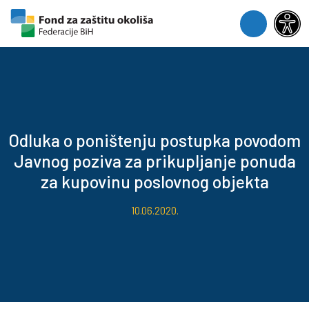
Skip to content
Skip to footer
Menu
Odluka o poništenju postupka povodom
Javnog poziva za prikupljanje ponuda
za kupovinu poslovnog objekta
10.06.2020.