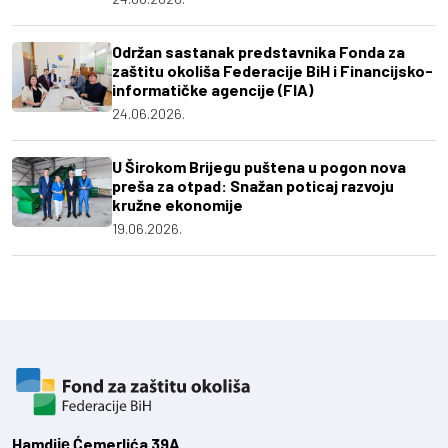
Održan sastanak predstavnika Fonda za
zaštitu okoliša Federacije BiH i Financijsko-
informatičke agencije (FIA)
24.06.2026.
U Širokom Brijegu puštena u pogon nova
preša za otpad: Snažan poticaj razvoju
kružne ekonomije
19.06.2026.
Hamdiје Ćemerlića 39A