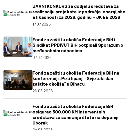
JAVNI KONKURS za dodjelu sredstava za
realizaciju projekata iz područja energijske
efikasnosti za 2026. godinu – JK EE 2026
17.07.2026.
Fond za zaštitu okoliša Federacije BiH i
Sindikat PPDIVUT BiH potpisali Sporazum o
međusobnim odnosima
07.07.2026.
Fond za zaštitu okoliša Federacije BiH na
konferenciji „Peti lipanj – Svjetski dan
zaštite okoliša“ u Bihaću
26.06.2026.
Fond za zaštitu okoliša Federacije BiH
osigurao 300.000 KM interventnih
sredstava za saniranje štete na deponiji
Uborak
24.06.2026.