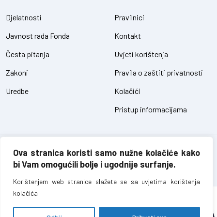
Djelatnosti
Pravilnici
Javnost rada Fonda
Kontakt
Česta pitanja
Uvjeti korištenja
Zakoni
Pravila o zaštiti privatnosti
Uredbe
Kolačići
Pristup informacijama
Fond za zaštitu okoliša FBiH – sva prava pridržana // design and
Ova stranica koristi samo nužne kolačiće kako
development
SIK
bi Vam omogućili bolje i ugodnije surfanje.
Korištenjem web stranice slažete se sa uvjetima korištenja
kolačića