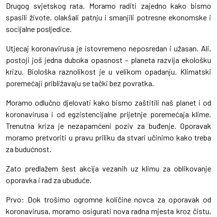
Drugog svjetskog rata. Moramo raditi zajedno kako bismo
spasili živote, olakšali patnju i smanjili potresne ekonomske i
socijalne posljedice.
Utjecaj koronavirusa je istovremeno neposredan i užasan. Ali,
postoji još jedna duboka opasnost – planeta razvija ekološku
krizu. Biološka raznolikost je u velikom opadanju. Klimatski
poremećaji približavaju se tački bez povratka.
Moramo odlučno djelovati kako bismo zaštitili naš planet i od
koronavirusa i od egzistencijalne prijetnje poremećaja klime.
Trenutna kriza je nezapamćeni poziv za buđenje. Oporavak
moramo pretvoriti u pravu priliku da stvari učinimo kako treba
za budućnost.
Zato predlažem šest akcija vezanih uz klimu za oblikovanje
oporavka i rad za ubuduće.
Prvo: Dok trošimo ogromne količine novca za oporavak od
koronavirusa, moramo osigurati nova radna mjesta kroz čistu,