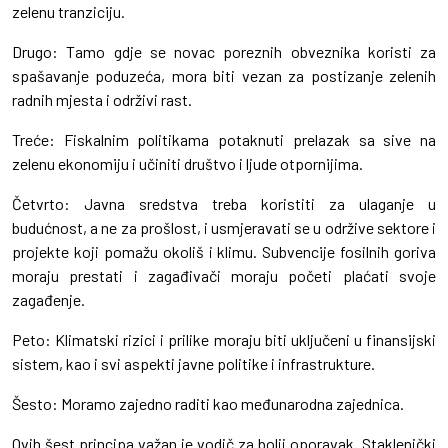
zelenu tranziciju.
Drugo: Tamo gdje se novac poreznih obveznika koristi za
spašavanje poduzeća, mora biti vezan za postizanje zelenih
radnih mjesta i održivi rast.
Treće: Fiskalnim politikama potaknuti prelazak sa sive na
zelenu ekonomiju i učiniti društvo i ljude otpornijima.
Četvrto: Javna sredstva treba koristiti za ulaganje u
budućnost, a ne za prošlost, i usmjeravati se u održive sektore i
projekte koji pomažu okoliš i klimu. Subvencije fosilnih goriva
moraju prestati i zagađivači moraju početi plaćati svoje
zagađenje.
Peto: Klimatski rizici i prilike moraju biti uključeni u finansijski
sistem, kao i svi aspekti javne politike i infrastrukture.
Šesto: Moramo zajedno raditi kao međunarodna zajednica.
Ovih šest principa važan je vodič za bolji oporavak. Staklenički