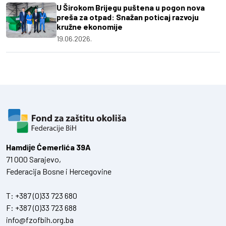
U Širokom Brijegu puštena u pogon nova
preša za otpad: Snažan poticaj razvoju
kružne ekonomije
19.06.2026.
Hamdiје Ćemerlića 39A
71 000 Sarajevo,
Federacija Bosne i Hercegovine
T:
+387 (0)33 723 680
F:
+387 (0)33 723 688
info@fzofbih.org.ba