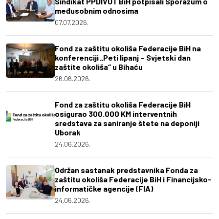
Sindikat PPDIVUT BiH potpisali Sporazum o
međusobnim odnosima
07.07.2026.
Fond za zaštitu okoliša Federacije BiH na
konferenciji „Peti lipanj – Svjetski dan
zaštite okoliša“ u Bihaću
26.06.2026.
Fond za zaštitu okoliša Federacije BiH
osigurao 300.000 KM interventnih
sredstava za saniranje štete na deponiji
Uborak
24.06.2026.
Održan sastanak predstavnika Fonda za
zaštitu okoliša Federacije BiH i Financijsko-
informatičke agencije (FIA)
24.06.2026.