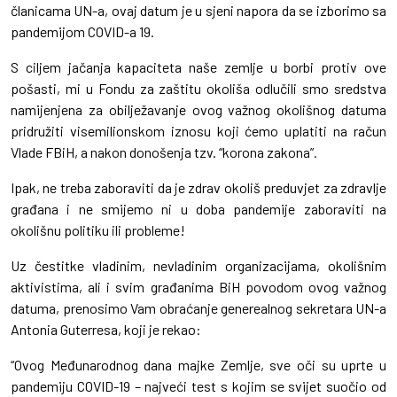
članicama UN-a, ovaj datum je u sjeni napora da se izborimo sa
pandemijom COVID-a 19.
S ciljem jačanja kapaciteta naše zemlje u borbi protiv ove
pošasti, mi u Fondu za zaštitu okoliša odlučili smo sredstva
namijenjena za obilježavanje ovog važnog okolišnog datuma
pridružiti visemilionskom iznosu koji ćemo uplatiti na račun
Vlade FBiH, a nakon donošenja tzv. “korona zakona”.
Ipak, ne treba zaboraviti da je zdrav okoliš preduvjet za zdravlje
građana i ne smijemo ni u doba pandemije zaboraviti na
okolišnu politiku ili probleme!
Uz čestitke vladinim, nevladinim organizacijama, okolišnim
aktivistima, ali i svim građanima BiH povodom ovog važnog
datuma, prenosimo Vam obraćanje generealnog sekretara UN-a
Antonia Guterresa, koji je rekao:
“Ovog Međunarodnog dana majke Zemlje, sve oči su uprte u
pandemiju COVID-19 – najveći test s kojim se svijet suočio od