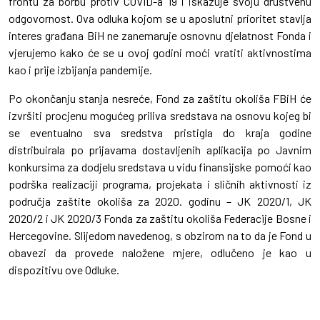
frontu za borbu protiv COVID-a 19 i iskazuje svoju društvenu
odgovornost. Ova odluka kojom se u aposlutni prioritet stavlja
interes građana BiH ne zanemaruje osnovnu djelatnost Fonda i
vjerujemo kako će se u ovoj godini moći vratiti aktivnostima
kao i prije izbijanja pandemije.
Po okončanju stanja nesreće, Fond za zaštitu okoliša FBiH će
izvršiti procjenu mogućeg priliva sredstava na osnovu kojeg bi
se eventualno sva sredstva pristigla do kraja godine
distribuirala po prijavama dostavljenih aplikacija po Javnim
konkursima za dodjelu sredstava u vidu finansijske pomoći kao
podrška realizaciji programa, projekata i sličnih aktivnosti iz
područja zaštite okoliša za 2020. godinu – JK 2020/1, JK
2020/2 i JK 2020/3 Fonda za zaštitu okoliša Federacije Bosne i
Hercegovine. Slijedom navedenog, s obzirom na to da je Fond u
obavezi da provede naložene mjere, odlučeno je kao u
dispozitivu ove Odluke.