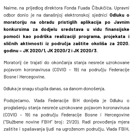
Naime, na prijedlog direktora Fonda Fuada Čibukčića, Upravni
odbor donio je na današnjoj elektronskoj sjednici
Odluku o
moratoriju na obradu pristiglih aplikacija po Javnim
konkursima za dodjelu sredstava u vidu finansijske
pomoći kao podrška realizaciji programa, projekata i
sličnih aktivnosti iz područja zaštite okoliša za 2020.
godinu – JK 2020/1, JK 2020/2 i JK 2020/3.
Moratorij će trajati do okončanja stanja nesreće uzrokovane
pojavom koronavirusa (COVID – 19) na području Federacije
Bosne i Hercegovine.
Odluka je snagu stupila danas, sa danom donošenja.
Podsjećamo, Vlada Federacije BiH donijela je Odluku o
proglašenju stanja nesreće uzrokovane pojavom koronavirusa
(COVID – 19) na području Federacije Bosne i Hercegovine
(“Službene novine FBiH” broj: 21/20). Radi provođenja mjera
zaštite i spašavanja ljudi na ugroženom području, Vlada FBiH,