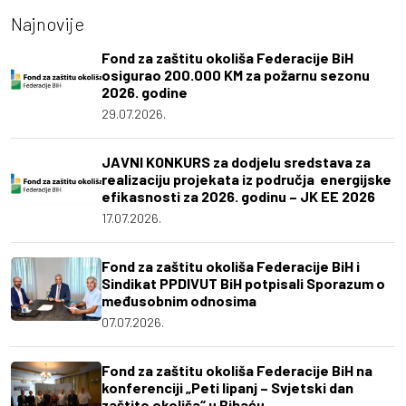
Najnovije
Fond za zaštitu okoliša Federacije BiH
osigurao 200.000 KM za požarnu sezonu
2026. godine
29.07.2026.
JAVNI KONKURS za dodjelu sredstava za
realizaciju projekata iz područja energijske
efikasnosti za 2026. godinu – JK EE 2026
17.07.2026.
Fond za zaštitu okoliša Federacije BiH i
Sindikat PPDIVUT BiH potpisali Sporazum o
međusobnim odnosima
07.07.2026.
Fond za zaštitu okoliša Federacije BiH na
konferenciji „Peti lipanj – Svjetski dan
zaštite okoliša“ u Bihaću