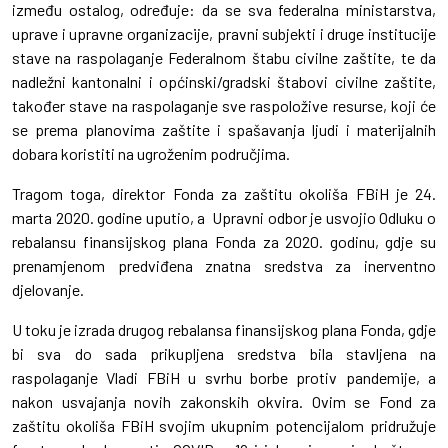
između ostalog, određuje: da se sva federalna ministarstva,
uprave i upravne organizacije, pravni subjekti i druge institucije
stave na raspolaganje Federalnom štabu civilne zaštite, te da
nadležni kantonalni i općinski/gradski štabovi civilne zaštite,
također stave na raspolaganje sve raspoložive resurse, koji će
se prema planovima zaštite i spašavanja ljudi i materijalnih
dobara koristiti na ugroženim područjima.
Tragom toga, direktor Fonda za zaštitu okoliša FBiH je 24.
marta 2020. godine uputio, a Upravni odbor je usvojio Odluku o
rebalansu finansijskog plana Fonda za 2020. godinu, gdje su
prenamjenom predviđena znatna sredstva za inerventno
djelovanje.
U toku je izrada drugog rebalansa finansijskog plana Fonda, gdje
bi sva do sada prikupljena sredstva bila stavljena na
raspolaganje Vladi FBiH u svrhu borbe protiv pandemije, a
nakon usvajanja novih zakonskih okvira. Ovim se Fond za
zaštitu okoliša FBiH svojim ukupnim potencijalom pridružuje