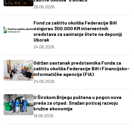
26.06.2026.
Fond za zaštitu okoliša Federacije BiH
osigurao 300.000 KM interventnih
sredstava za saniranje štete na deponiji
Uborak
24.06.2026.
Održan sastanak predstavnika Fonda za
zaštitu okoliša Federacije BiH i Financijsko-
informatičke agencije (FIA)
24.06.2026.
U Širokom Brijegu puštena u pogon nova
preša za otpad: Snažan poticaj razvoju
kružne ekonomije
19.06.2026.