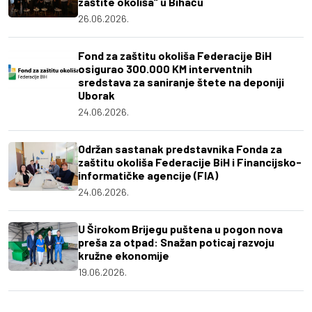
zaštite okoliša“ u Bihaću
26.06.2026.
Fond za zaštitu okoliša Federacije BiH
osigurao 300.000 KM interventnih
sredstava za saniranje štete na deponiji
Uborak
24.06.2026.
Održan sastanak predstavnika Fonda za
zaštitu okoliša Federacije BiH i Financijsko-
informatičke agencije (FIA)
24.06.2026.
U Širokom Brijegu puštena u pogon nova
preša za otpad: Snažan poticaj razvoju
kružne ekonomije
19.06.2026.