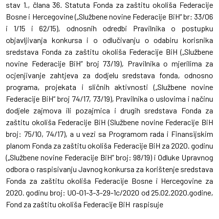
stav 1., člana 36. Statuta Fonda za zaštitu okoliša Federacije
Bosne i Hercegovine („Službene novine Federacije BiH“ br: 33/06
i 1/15 i 62/15), odnosnih odredbi Pravilnika o postupku
objavljivanja konkursa i o odlučivanju o odabiru korisnika
sredstava Fonda za zaštitu okoliša Federacije BiH („Službene
novine Federacije BiH“ broj 73/19), Pravilnika o mjerilima za
ocjenjivanje zahtjeva za dodjelu sredstava fonda, odnosno
programa, projekata i sličnih aktivnosti („Službene novine
Federacije BiH“ broj 74/17, 73/19), Pravilnika o uslovima i načinu
dodjele zajmova ili pozajmica i drugih sredstava Fonda za
zaštitu okoliša Federacije BiH (Službene novine Federacije BiH
broj: 75/10, 74/17), a u vezi sa Programom rada i Finansijskim
planom Fonda za zaštitu okoliša Federacije BiH za 2020. godinu
(„Službene novine Federacije BiH“ broj: 98/19) i Odluke Upravnog
odbora o raspisivanju Javnog konkursa za korištenje sredstava
Fonda za zaštitu okoliša Federacije Bosne i Hercegovine za
2020. godinu broj: UO-01-3-3-29-1c/2020 od 25.02.2020.godine,
Fond za zaštitu okoliša Federacije BiH raspisuje