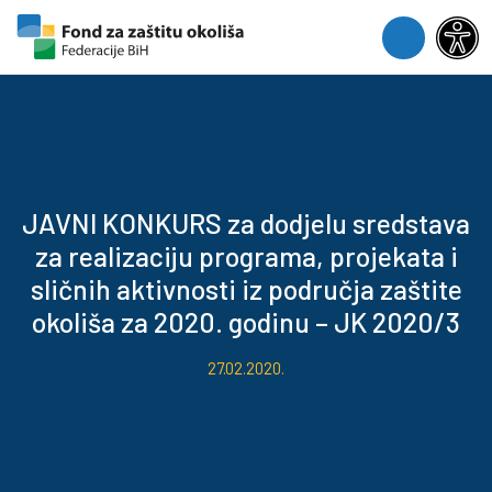
Skip to content
Skip to footer
Menu
JAVNI KONKURS za dodjelu sredstava
za realizaciju programa, projekata i
sličnih aktivnosti iz područja zaštite
okoliša za 2020. godinu – JK 2020/3
27.02.2020.