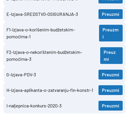
E-Izjava-SREDSTVO-OSIGURANJA-3
Preuzmi
F1-Izjava-o-korišenim-budžetskim-
Preuzm
pomoćima-1
i
F2-Izjava-o-nekorištenim-budžetskim-
Preuz
pomoćima-3
mi
G-Izjava-PDV-3
Preuzmi
H-Izjava-aplikanta-o-zatvaranju-fin-konstr-1
Preuzmi
I-naljepnica-konkurs-2020-3
Preuzmi