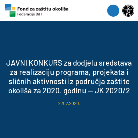
Skip to content
Skip to footer
Menu
JAVNI KONKURS za dodjelu sredstava
za realizaciju programa, projekata i
sličnih aktivnosti iz područja zaštite
okoliša za 2020. godinu — JK 2020/2
27.02.2020.