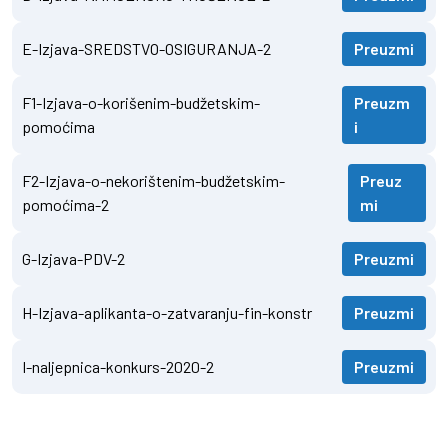
E-Izjava-SREDSTVO-OSIGURANJA-2
Preuzmi
F1-Izjava-o-korišenim-budžetskim-
Preuzm
pomoćima
i
F2-Izjava-o-nekorištenim-budžetskim-
Preuz
pomoćima-2
mi
G-Izjava-PDV-2
Preuzmi
H-Izjava-aplikanta-o-zatvaranju-fin-konstr
Preuzmi
I-naljepnica-konkurs-2020-2
Preuzmi