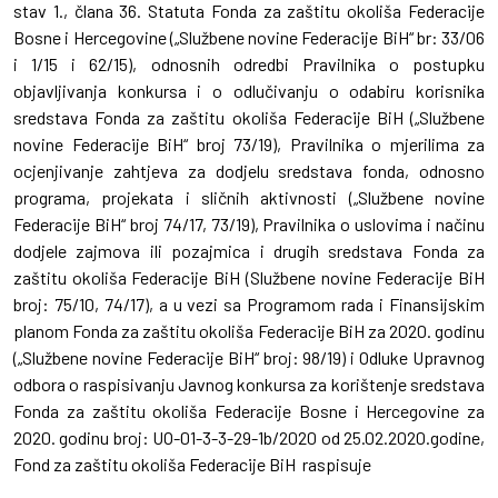
stav 1., člana 36. Statuta Fonda za zaštitu okoliša Federacije
Bosne i Hercegovine („Službene novine Federacije BiH“ br: 33/06
i 1/15 i 62/15), odnosnih odredbi Pravilnika o postupku
objavljivanja konkursa i o odlučivanju o odabiru korisnika
sredstava Fonda za zaštitu okoliša Federacije BiH („Službene
novine Federacije BiH“ broj 73/19), Pravilnika o mjerilima za
ocjenjivanje zahtjeva za dodjelu sredstava fonda, odnosno
programa, projekata i sličnih aktivnosti („Službene novine
Federacije BiH“ broj 74/17, 73/19), Pravilnika o uslovima i načinu
dodjele zajmova ili pozajmica i drugih sredstava Fonda za
zaštitu okoliša Federacije BiH (Službene novine Federacije BiH
broj: 75/10, 74/17), a u vezi sa Programom rada i Finansijskim
planom Fonda za zaštitu okoliša Federacije BiH za 2020. godinu
(„Službene novine Federacije BiH“ broj: 98/19) i Odluke Upravnog
odbora o raspisivanju Javnog konkursa za korištenje sredstava
Fonda za zaštitu okoliša Federacije Bosne i Hercegovine za
2020. godinu broj: UO-01-3-3-29-1b/2020 od 25.02.2020.godine,
Fond za zaštitu okoliša Federacije BiH raspisuje