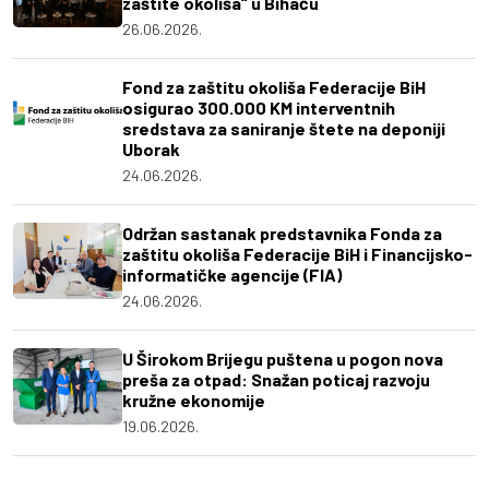
zaštite okoliša“ u Bihaću
26.06.2026.
Fond za zaštitu okoliša Federacije BiH
osigurao 300.000 KM interventnih
sredstava za saniranje štete na deponiji
Uborak
24.06.2026.
Održan sastanak predstavnika Fonda za
zaštitu okoliša Federacije BiH i Financijsko-
informatičke agencije (FIA)
24.06.2026.
U Širokom Brijegu puštena u pogon nova
preša za otpad: Snažan poticaj razvoju
kružne ekonomije
19.06.2026.