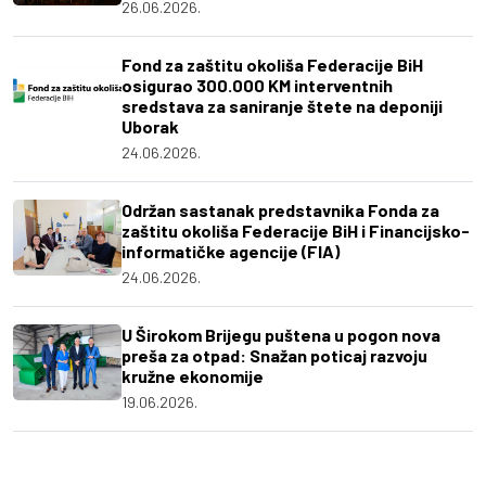
26.06.2026.
Fond za zaštitu okoliša Federacije BiH
osigurao 300.000 KM interventnih
sredstava za saniranje štete na deponiji
Uborak
24.06.2026.
Održan sastanak predstavnika Fonda za
zaštitu okoliša Federacije BiH i Financijsko-
informatičke agencije (FIA)
24.06.2026.
U Širokom Brijegu puštena u pogon nova
preša za otpad: Snažan poticaj razvoju
kružne ekonomije
19.06.2026.