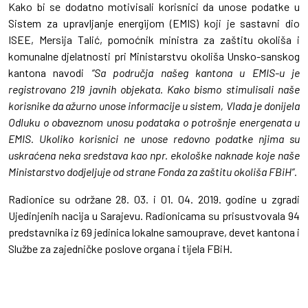
Kako bi se dodatno motivisali korisnici da unose podatke u
Sistem za upravljanje energijom (EMIS) koji je sastavni dio
ISEE, Mersija Talić, pomoćnik ministra za zaštitu okoliša i
komunalne djelatnosti pri Ministarstvu okoliša Unsko-sanskog
kantona navodi
“Sa područja našeg kantona u EMIS-u je
registrovano 219 javnih objekata. Kako bismo stimulisali naše
korisnike da ažurno unose informacije u sistem, Vlada je donijela
Odluku o obaveznom unosu podataka o potrošnje energenata u
EMIS. Ukoliko korisnici ne unose redovno podatke njima su
uskraćena neka sredstava kao npr. ekološke naknade koje naše
Ministarstvo dodjeljuje od strane Fonda za zaštitu okoliša FBiH”.
Radionice su održane 28. 03. i 01. 04. 2019. godine u zgradi
Ujedinjenih nacija u Sarajevu. Radionicama su prisustvovala 94
predstavnika iz 69 jedinica lokalne samouprave, devet kantona i
Službe za zajedničke poslove organa i tijela FBiH.