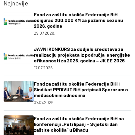
Najnovije
Fond za zaštitu okoliša Federacije BiH
osigurao 200.000 KM za požarnu sezonu
2026. godine
29.07.2026.
JAVNI KONKURS za dodjelu sredstava za
realizaciju projekata iz područja energijske
efikasnosti za 2026. godinu – JK EE 2026
17.07.2026.
Fond za zaštitu okoliša Federacije BiH i
Sindikat PPDIVUT BiH potpisali Sporazum o
međusobnim odnosima
07.07.2026.
Fond za zaštitu okoliša Federacije BiH na
konferenciji „Peti lipanj – Svjetski dan
zaštite okoliša“ u Bihaću