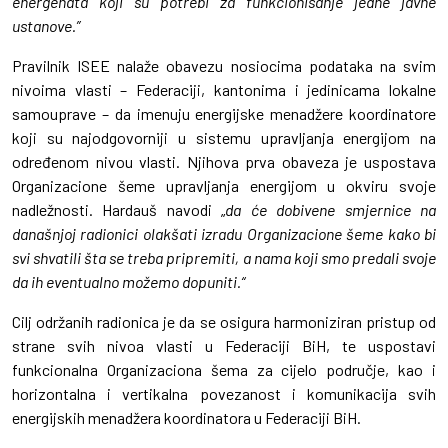
energenata koji su potrebi za funkcionisanje jedne javne
ustanove.”
Pravilnik ISEE nalaže obavezu nosiocima podataka na svim
nivoima vlasti – Federaciji, kantonima i jedinicama lokalne
samouprave – da imenuju energijske menadžere koordinatore
koji su najodgovorniji u sistemu upravljanja energijom na
određenom nivou vlasti. Njihova prva obaveza je uspostava
Organizacione šeme upravljanja energijom u okviru svoje
nadležnosti. Hardauš navodi „
da će dobivene smjernice na
današnjoj radionici olakšati izradu Organizacione šeme kako bi
svi shvatili šta se treba pripremiti, a nama koji smo predali svoje
da ih eventualno možemo dopuniti.“
Cilj održanih radionica je da se osigura harmoniziran pristup od
strane svih nivoa vlasti u Federaciji BiH, te uspostavi
funkcionalna Organizaciona šema za cijelo područje, kao i
horizontalna i vertikalna povezanost i komunikacija svih
energijskih menadžera koordinatora u Federaciji BiH.