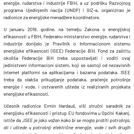
energije, rudarstva i industrije FBiH, a uz podršku Razvojnog
programa Ujedinjenih nacija (UNDP) i GIZ-a, organizirao je
radionice za energijske menadžere koordinatore.
U januaru 2019. godine, na temelju Zakona o energijskoj
efikasnosti u FBiH, Federalno ministarstvo energije, rudarstva i
industrije donijelo
je Pravilnik o Informacionom sistemu
energijske efikasnosti (ISEE) Federacije
BiH. Fond za zaštitu
okoliša Federacije BiH treba uspostavljati i voditi ovaj
jedinistveni informacioni sistem, koji se sastoji od nezavisnih
internet platformi sa aplikacijama i bazama podataka. ISEE
treba da olakša prikupljanje podataka, praćenje potrošnje
energije i vode, i ostvarenih ušteda iz realiziranih projekata
energijske efikasnosti.
Učesnik radionice Ermin Hardauš, viši stručni saradnik za
energijsku efikasnosti i pristup EU fondovima u Općini Kakanj,
ističe da
„ISEE je jako važan kako bi se mogla pratiti potrošnja,
ali i uštede u potrošnji električne energije, vode i svih drugih