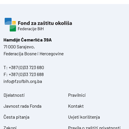
Hamdiје Ćemerlića 39A
71 000 Sarajevo,
Federacija Bosne i Hercegovine
T:
+387 (0)33 723 680
F:
+387 (0)33 723 688
info@fzofbih.org.ba
Djelatnosti
Pravilnici
Javnost rada Fonda
Kontakt
Česta pitanja
Uvjeti korištenja
Zakoni
Pravila o zaštiti privatnosti