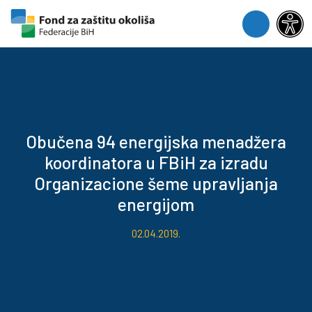
Skip to content
Skip to footer
Menu
Obučena 94 energijska menadžera
koordinatora u FBiH za izradu
Organizacione šeme upravljanja
energijom
02.04.2019.