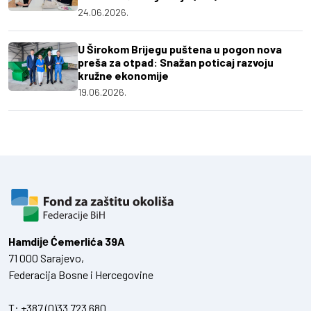
24.06.2026.
U Širokom Brijegu puštena u pogon nova
preša za otpad: Snažan poticaj razvoju
kružne ekonomije
19.06.2026.
Hamdiје Ćemerlića 39A
71 000 Sarajevo,
Federacija Bosne i Hercegovine
T:
+387 (0)33 723 680