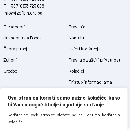
F:
+387 (0)33 723 688
info@fzofbih.org.ba
Djelatnosti
Pravilnici
Javnost rada Fonda
Kontakt
Česta pitanja
Uvjeti korištenja
Zakoni
Pravila o zaštiti privatnosti
Uredbe
Kolačići
Pristup informacijama
Ova stranica koristi samo nužne kolačiće kako
bi Vam omogućili bolje i ugodnije surfanje.
Fond za zaštitu okoliša FBiH – sva prava pridržana // design and
development
SIK
Korištenjem web stranice slažete se sa uvjetima korištenja
kolačića