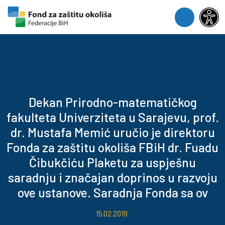
Skip to content
Skip to footer
Menu
Dekan Prirodno-matematičkog
fakulteta Univerziteta u Sarajevu, prof.
dr. Mustafa Memić uručio je direktoru
Fonda za zaštitu okoliša FBiH dr. Fuadu
Čibukčiću Plaketu za uspješnu
saradnju i značajan doprinos u razvoju
ove ustanove. Saradnja Fonda sa ov
15.02.2019.