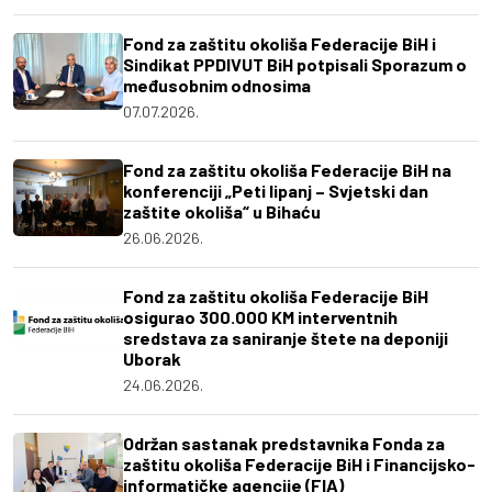
Fond za zaštitu okoliša Federacije BiH i
Sindikat PPDIVUT BiH potpisali Sporazum o
međusobnim odnosima
07.07.2026.
Fond za zaštitu okoliša Federacije BiH na
konferenciji „Peti lipanj – Svjetski dan
zaštite okoliša“ u Bihaću
26.06.2026.
Fond za zaštitu okoliša Federacije BiH
osigurao 300.000 KM interventnih
sredstava za saniranje štete na deponiji
Uborak
24.06.2026.
Održan sastanak predstavnika Fonda za
zaštitu okoliša Federacije BiH i Financijsko-
informatičke agencije (FIA)