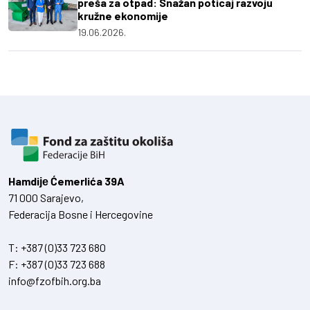
preša za otpad: Snažan poticaj razvoju
kružne ekonomije
19.06.2026.
Hamdiје Ćemerlića 39A
71 000 Sarajevo,
Federacija Bosne i Hercegovine
T:
+387 (0)33 723 680
F:
+387 (0)33 723 688
info@fzofbih.org.ba