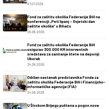
07.07.2026.
Fond za zaštitu okoliša Federacije BiH na
konferenciji „Peti lipanj – Svjetski dan
zaštite okoliša“ u Bihaću
26.06.2026.
Fond za zaštitu okoliša Federacije BiH
osigurao 300.000 KM interventnih
sredstava za saniranje štete na deponiji
Uborak
24.06.2026.
Održan sastanak predstavnika Fonda za
zaštitu okoliša Federacije BiH i Financijsko-
informatičke agencije (FIA)
24.06.2026.
U Širokom Brijegu puštena u pogon nova