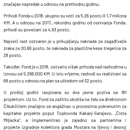
značajan napredak u odnosu na prethodnu godinu.
Prihodi Fonda u 2018. ukupno su veći za 5,26 posto ili 1,7 miliona
KM. A u odnosu na 2017., rekordnu godinu od osnivanja Fonda,
prihodi su povećani za 4,93 posto.
Najveći rast ostvaren je u prikupljanju naknada za zagađivače
zraka za 20,66 posto, te naknada za plastične kese tregerice za
28 posto.
Također, Fond je u 2018. ostvario višak prihoda nad rashodima u
iznosu od 5.296.000 KM. U isto vrijeme, rashodi su realizirani sa
68 posto u odnosu na plan sa uštedom od 32 posto.
U prošloj godini raspisana su dva javna poziva sa 181
projektom. Uz to, Fond za zaštitu okoliša na čelu sa direktorom
Čibukčićem značajno se angažirao u procesima pokrenutim za
kapitalne projekte poput Toplovoda Kakanj-Sarajevo, „Čista
Miljacka“, a implementirao je zajedno sa partnerima i
projekte izgradnje kolektora grada Mostara na lijevoj i desnoj