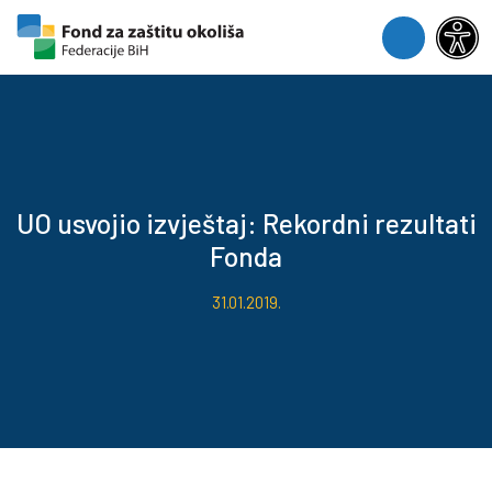
Skip to content
Skip to footer
Menu
UO usvojio izvještaj: Rekordni rezultati
Fonda
31.01.2019.