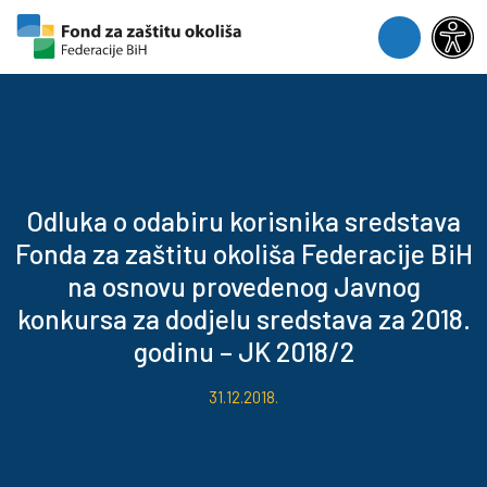
Skip to content
Skip to footer
Menu
Odluka o odabiru korisnika sredstava
Fonda za zaštitu okoliša Federacije BiH
na osnovu provedenog Javnog
konkursa za dodjelu sredstava za 2018.
godinu – JK 2018/2
31.12.2018.