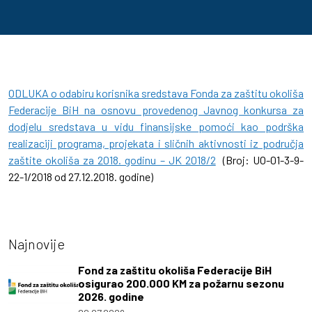
ODLUKA o odabiru korisnika sredstava Fonda za zaštitu okoliša
Federacije BiH na osnovu provedenog Javnog konkursa za
dodjelu sredstava u vidu finansijske pomoći kao podrška
realizaciji programa, projekata i sličnih aktivnosti iz područja
zaštite okoliša za 2018. godinu – JK 2018/2
(Broj: UO-01-3-9-
22-1/2018 od 27.12.2018. godine)
Najnovije
Fond za zaštitu okoliša Federacije BiH
osigurao 200.000 KM za požarnu sezonu
2026. godine