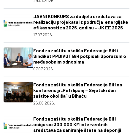
29.07.2026.
JAVNI KONKURS za dodjelu sredstava za
realizaciju projekata iz područja energijske
efikasnosti za 2026. godinu – JK EE 2026
17.07.2026.
Fond za zaštitu okoliša Federacije BiH i
Sindikat PPDIVUT BiH potpisali Sporazum o
međusobnim odnosima
07.07.2026.
Fond za zaštitu okoliša Federacije BiH na
konferenciji „Peti lipanj – Svjetski dan
zaštite okoliša“ u Bihaću
26.06.2026.
Fond za zaštitu okoliša Federacije BiH
osigurao 300.000 KM interventnih
sredstava za saniranje štete na deponiji