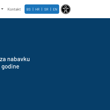
e
Kontakt
|
|
|
BS
HR
SR
EN
za nabavku
. godine