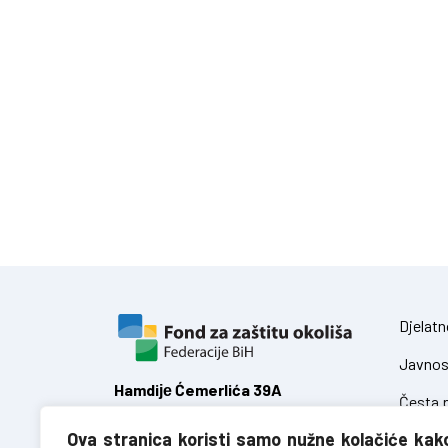
Djelatn
Javnos
Hamdiје Ćemerlića 39A
Česta p
71 000 Sarajevo,
Ova stranica koristi samo nužne kolačiće kak
Federacija Bosne i Hercegovine
Zakoni