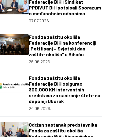
Federacije BiH i Sindikat
PPDIVUT BiH potpisali Sporazum
o međusobnim odnosima
07.07.2026.
Fond za zaštitu okoliša
Federacije BiH na konferenciji
„Peti lipanj – Svjetski dan
zaštite okoliša“ u Bihaću
26.06.2026.
Fond za zaštitu okoliša
Federacije BiH osigurao
300.000 KM interventnih
sredstava za saniranje štete na
deponiji Uborak
24.06.2026.
Održan sastanak predstavnika
Fonda za zaštitu okoliša
Federacije BiH i Financijsko-