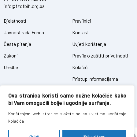
info@fzofbih.org.ba
Djelatnosti
Pravilnici
Javnost rada Fonda
Kontakt
Česta pitanja
Uvjeti korištenja
Zakoni
Pravila o zaštiti privatnosti
Uredbe
Kolačići
Pristup informacijama
Ova stranica koristi samo nužne kolačiće kako
bi Vam omogućili bolje i ugodnije surfanje.
Fond za zaštitu okoliša FBiH – sva prava pridržana // design and
development
SIK
Korištenjem web stranice slažete se sa uvjetima korištenja
kolačića
Odbij
Prihvati sve