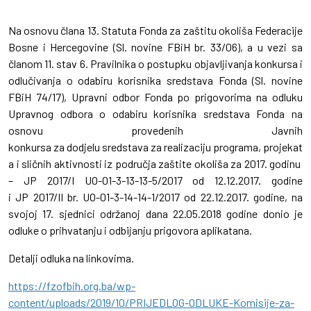
Na osnovu člana 13. Statuta Fonda za zaštitu okoliša Federacije
Bosne i Hercegovine (Sl. novine FBiH br. 33/06), a u vezi sa
članom 11. stav 6. Pravilnika o postupku objavljivanja konkursa i
odlučivanja o odabiru korisnika sredstava Fonda (Sl. novine
FBiH 74/17), Upravni odbor Fonda po prigovorima na odluku
Upravnog odbora o odabiru korisnika sredstava Fonda na
osnovu provedenih Javnih
konkursa za dodjelu sredstava za realizaciju programa, projekat
a i sličnih aktivnosti iz područja zaštite okoliša za 2017. godinu
– JP 2017/I UO-01-3-13-13-5/2017 od 12.12.2017. godine
i JP 2017/II br. UO-01-3-14-14-1/2017 od 22.12.2017. godine, na
svojoj 17. sjednici održanoj dana 22.05.2018 godine donio je
odluke o prihvatanju i odbijanju prigovora aplikatana.
Detalji odluka na linkovima.
https://fzofbih.org.ba/wp-
content/uploads/2019/10/PRIJEDLOG-ODLUKE-Komisije-za-