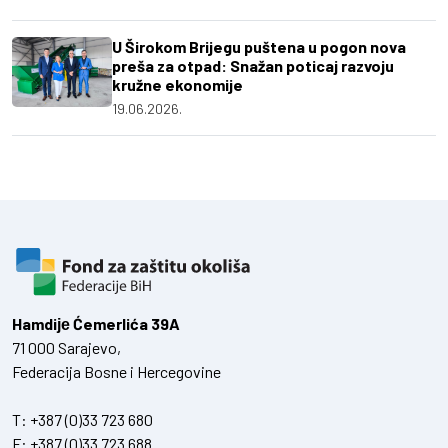
U Širokom Brijegu puštena u pogon nova
preša za otpad: Snažan poticaj razvoju
kružne ekonomije
19.06.2026.
Hamdiје Ćemerlića 39A
71 000 Sarajevo,
Federacija Bosne i Hercegovine
T:
+387 (0)33 723 680
F:
+387 (0)33 723 688