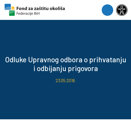
Skip to content
Skip to footer
Menu
Odluke Upravnog odbora o prihvatanju
i odbijanju prigovora
23.05.2018.