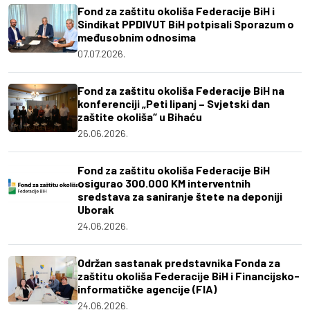
Fond za zaštitu okoliša Federacije BiH i
Sindikat PPDIVUT BiH potpisali Sporazum o
međusobnim odnosima
07.07.2026.
Fond za zaštitu okoliša Federacije BiH na
konferenciji „Peti lipanj – Svjetski dan
zaštite okoliša“ u Bihaću
26.06.2026.
Fond za zaštitu okoliša Federacije BiH
osigurao 300.000 KM interventnih
sredstava za saniranje štete na deponiji
Uborak
24.06.2026.
Održan sastanak predstavnika Fonda za
zaštitu okoliša Federacije BiH i Financijsko-
informatičke agencije (FIA)
24.06.2026.