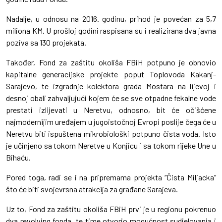
Nadalje, u odnosu na 2016. godinu, prihod je povećan za 5,7
miliona KM. U prošloj godini raspisana su i realizirana dva javna
poziva sa 130 projekata.
Također, Fond za zaštitu okoliša FBiH potpuno je obnovio
kapitalne generacijske projekte poput Toplovoda Kakanj-
Sarajevo, te izgradnje kolektora grada Mostara na lijevoj i
desnoj obali zahvaljujući kojem će se sve otpadne fekalne vode
prestati izlijevati u Neretvu, odnosno, bit će očišćene
najmodernijim uređajem u jugoistočnoj Evropi poslije čega će u
Neretvu biti ispuštena mikrobiološki potpuno čista voda. Isto
je učinjeno sa tokom Neretve u Konjicu i sa tokom rijeke Une u
Bihaću.
Pored toga, radi se i na pripremama projekta “Čista Miljacka”
što će biti svojevrsna atrakcija za građane Sarajeva.
Uz to, Fond za zaštitu okoliša FBiH prvi je u regionu pokrenuo
dva revolving fonda, te time otvorio mogućnost sudjelovanja i