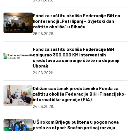
Fond za zaštitu okoliša Federacije BiH na
konferenciji „Peti lipanj – Svjetski dan
zaštite okoliša“ u Bihaću
26.06.2026.
Fond za zaštitu okoliša Federacije BiH
osigurao 300.000 KM interventnih
sredstava za saniranje štete na deponiji
Uborak
24.06.2026.
Održan sastanak predstavnika Fonda za
zaštitu okoliša Federacije BiH i Financijsko-
informatičke agencije (FIA)
24.06.2026.
U Širokom Brijegu puštena u pogon nova
preša za otpad: Snažan poticaj razvoju