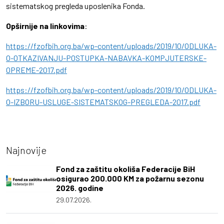
sistematskog pregleda uposlenika Fonda.
Opširnije na linkovima
:
https://fzofbih.org.ba/wp-content/uploads/2019/10/ODLUKA-
O-OTKAZIVANJU-POSTUPKA-NABAVKA-KOMPJUTERSKE-
OPREME-2017.pdf
https://fzofbih.org.ba/wp-content/uploads/2019/10/ODLUKA-
O-IZBORU-USLUGE-SISTEMATSKOG-PREGLEDA-2017.pdf
Najnovije
Fond za zaštitu okoliša Federacije BiH
osigurao 200.000 KM za požarnu sezonu
2026. godine
29.07.2026.