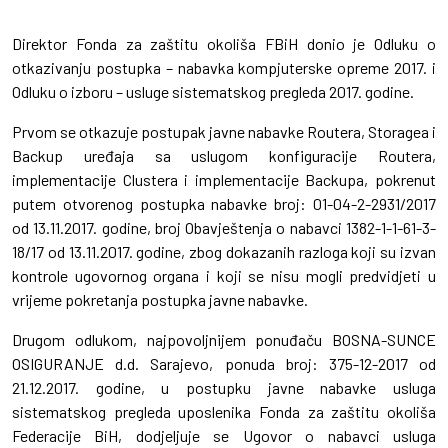
Direktor Fonda za zaštitu okoliša FBiH donio je Odluku o
otkazivanju postupka – nabavka kompjuterske opreme 2017. i
Odluku o izboru – usluge sistematskog pregleda 2017. godine.
Prvom se otkazuje postupak javne nabavke Routera, Storagea i
Backup uređaja sa uslugom konfiguracije Routera,
implementacije Clustera i implementacije Backupa, pokrenut
putem otvorenog postupka nabavke broj: 01-04-2-2931/2017
od 13.11.2017. godine, broj Obavještenja o nabavci 1382-1-1-61-3-
18/17 od 13.11.2017. godine, zbog dokazanih razloga koji su izvan
kontrole ugovornog organa i koji se nisu mogli predvidjeti u
vrijeme pokretanja postupka javne nabavke.
Drugom odlukom, najpovoljnijem ponuđaču BOSNA-SUNCE
OSIGURANJE d.d. Sarajevo, ponuda broj: 375-12-2017 od
21.12.2017. godine, u postupku javne nabavke usluga
sistematskog pregleda uposlenika Fonda za zaštitu okoliša
Federacije BiH, dodjeljuje se Ugovor o nabavci usluga