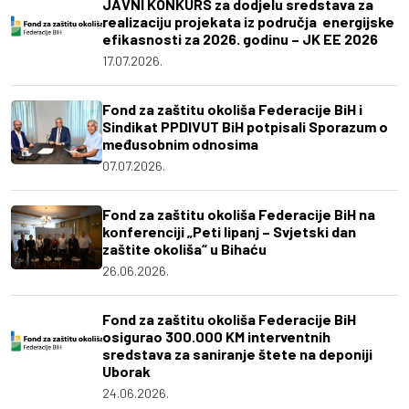
JAVNI KONKURS za dodjelu sredstava za
realizaciju projekata iz područja energijske
efikasnosti za 2026. godinu – JK EE 2026
17.07.2026.
Fond za zaštitu okoliša Federacije BiH i
Sindikat PPDIVUT BiH potpisali Sporazum o
međusobnim odnosima
07.07.2026.
Fond za zaštitu okoliša Federacije BiH na
konferenciji „Peti lipanj – Svjetski dan
zaštite okoliša“ u Bihaću
26.06.2026.
Fond za zaštitu okoliša Federacije BiH
osigurao 300.000 KM interventnih
sredstava za saniranje štete na deponiji
Uborak
24.06.2026.