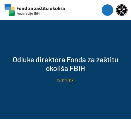
Skip to content
Skip to footer
Menu
Odluke direktora Fonda za zaštitu
okoliša FBiH
17.01.2018.