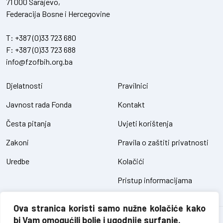
71 000 Sarajevo,
Federacija Bosne i Hercegovine
T:
+387 (0)33 723 680
F:
+387 (0)33 723 688
info@fzofbih.org.ba
Djelatnosti
Pravilnici
Javnost rada Fonda
Kontakt
Česta pitanja
Uvjeti korištenja
Zakoni
Pravila o zaštiti privatnosti
Uredbe
Kolačići
Pristup informacijama
Ova stranica koristi samo nužne kolačiće kako
bi Vam omogućili bolje i ugodnije surfanje.
Fond za zaštitu okoliša FBiH – sva prava pridržana // design and