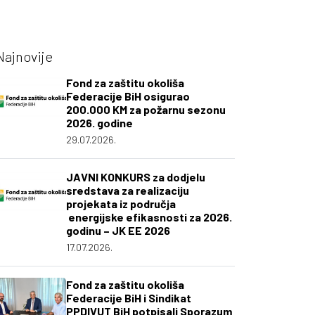
Najnovije
Fond za zaštitu okoliša
Federacije BiH osigurao
200.000 KM za požarnu sezonu
2026. godine
29.07.2026.
JAVNI KONKURS za dodjelu
sredstava za realizaciju
projekata iz područja
energijske efikasnosti za 2026.
godinu – JK EE 2026
17.07.2026.
Fond za zaštitu okoliša
Federacije BiH i Sindikat
PPDIVUT BiH potpisali Sporazum