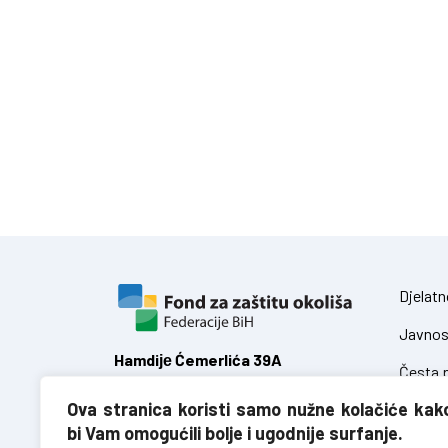
Djelatn
Javnos
Hamdiје Ćemerlića 39A
Česta p
71 000 Sarajevo,
Ova stranica koristi samo nužne kolačiće kak
Federacija Bosne i Hercegovine
Zakoni
bi Vam omogućili bolje i ugodnije surfanje.
Uredbe