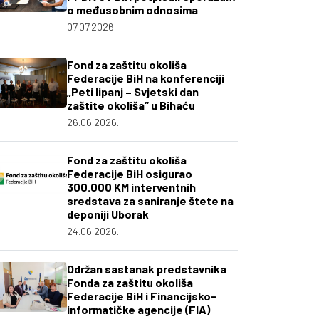
o međusobnim odnosima
07.07.2026.
Fond za zaštitu okoliša
Federacije BiH na konferenciji
„Peti lipanj – Svjetski dan
zaštite okoliša“ u Bihaću
26.06.2026.
Fond za zaštitu okoliša
Federacije BiH osigurao
300.000 KM interventnih
sredstava za saniranje štete na
deponiji Uborak
24.06.2026.
Održan sastanak predstavnika
Fonda za zaštitu okoliša
Federacije BiH i Financijsko-
informatičke agencije (FIA)