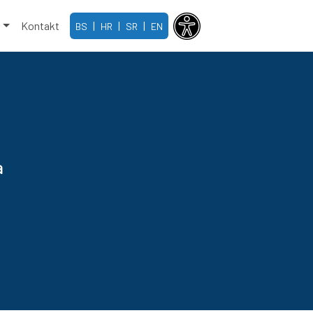
e
Kontakt
|
|
|
BS
HR
SR
EN
a