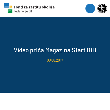
Skip to content
Skip to footer
Menu
Video priča Magazina Start BiH
06.06.2017.