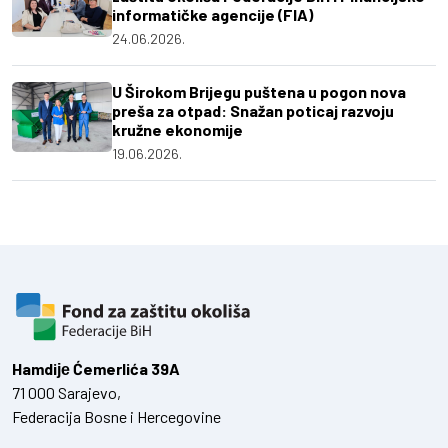
informatičke agencije (FIA)
24.06.2026.
U Širokom Brijegu puštena u pogon nova
preša za otpad: Snažan poticaj razvoju
kružne ekonomije
19.06.2026.
Hamdiје Ćemerlića 39A
71 000 Sarajevo,
Federacija Bosne i Hercegovine