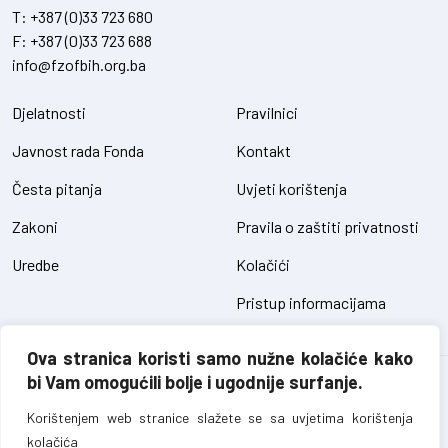
T:
+387 (0)33 723 680
F:
+387 (0)33 723 688
info@fzofbih.org.ba
Djelatnosti
Pravilnici
Javnost rada Fonda
Kontakt
Česta pitanja
Uvjeti korištenja
Zakoni
Pravila o zaštiti privatnosti
Uredbe
Kolačići
Pristup informacijama
Ova stranica koristi samo nužne kolačiće kako
bi Vam omogućili bolje i ugodnije surfanje.
Fond za zaštitu okoliša FBiH – sva prava pridržana // design and
development
SIK
Korištenjem web stranice slažete se sa uvjetima korištenja
kolačića