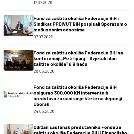
17.07.2026.
Fond za zaštitu okoliša Federacije BiH i
Sindikat PPDIVUT BiH potpisali Sporazum o
međusobnim odnosima
07.07.2026.
Fond za zaštitu okoliša Federacije BiH na
konferenciji „Peti lipanj – Svjetski dan
zaštite okoliša“ u Bihaću
26.06.2026.
Fond za zaštitu okoliša Federacije BiH
osigurao 300.000 KM interventnih
sredstava za saniranje štete na deponiji
Uborak
24.06.2026.
Održan sastanak predstavnika Fonda za
zaštitu okoliša Federacije BiH i Financijsko-