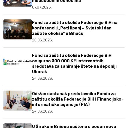
međusobnim odnosima
07.07.2026.
Fond za zaštitu okoliša Federacije BiH na
konferenciji „Peti lipanj – Svjetski dan
zaštite okoliša“ u Bihaću
26.06.2026.
Fond za zaštitu okoliša Federacije BiH
osigurao 300.000 KM interventnih
sredstava za saniranje štete na deponiji
Uborak
24.06.2026.
Održan sastanak predstavnika Fonda za
zaštitu okoliša Federacije BiH i Financijsko-
informatičke agencije (FIA)
24.06.2026.
U Širokom Brijegu puštena u pogon nova