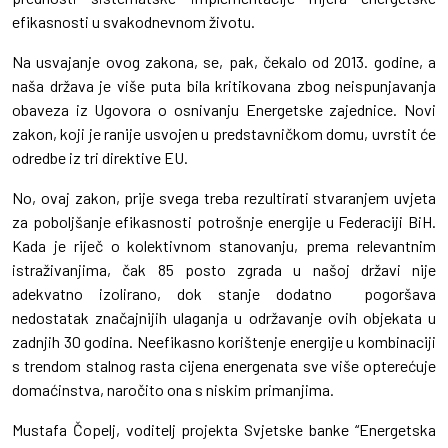
efikasnosti u svakodnevnom životu.
Na usvajanje ovog zakona, se, pak, čekalo od 2013. godine, a
naša država je više puta bila kritikovana zbog neispunjavanja
obaveza iz Ugovora o osnivanju Energetske zajednice. Novi
zakon, koji je ranije usvojen u predstavničkom domu, uvrstit će
odredbe iz tri direktive EU.
No, ovaj zakon, prije svega treba rezultirati stvaranjem uvjeta
za poboljšanje efikasnosti potrošnje energije u Federaciji BiH.
Kada je riječ o kolektivnom stanovanju, prema relevantnim
istraživanjima, čak 85 posto zgrada u našoj državi nije
adekvatno izolirano, dok stanje dodatno pogoršava
nedostatak značajnijih ulaganja u održavanje ovih objekata u
zadnjih 30 godina. Neefikasno korištenje energije u kombinaciji
s trendom stalnog rasta cijena energenata sve više opterećuje
domaćinstva, naročito ona s niskim primanjima.
Mustafa Čopelj, voditelj projekta Svjetske banke “Energetska