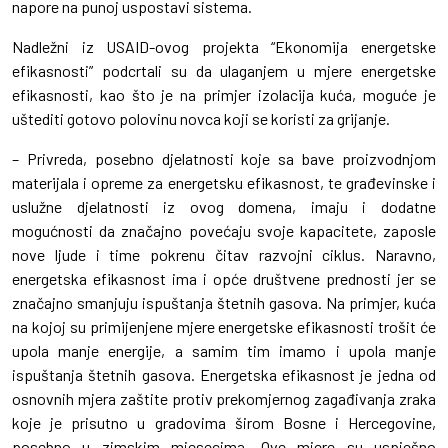
napore na punoj uspostavi sistema.
Nadležni iz USAID-ovog projekta “Ekonomija energetske
efikasnosti” podcrtali su da ulaganjem u mjere energetske
efikasnosti, kao što je na primjer izolacija kuća, moguće je
uštediti gotovo polovinu novca koji se koristi za grijanje.
– Privreda, posebno djelatnosti koje sa bave proizvodnjom
materijala i opreme za energetsku efikasnost, te građevinske i
uslužne djelatnosti iz ovog domena, imaju i dodatne
mogućnosti da značajno povećaju svoje kapacitete, zaposle
nove ljude i time pokrenu čitav razvojni ciklus. Naravno,
energetska efikasnost ima i opće društvene prednosti jer se
značajno smanjuju ispuštanja štetnih gasova. Na primjer, kuća
na kojoj su primijenjene mjere energetske efikasnosti trošit će
upola manje energije, a samim tim imamo i upola manje
ispuštanja štetnih gasova. Energetska efikasnost je jedna od
osnovnih mjera zaštite protiv prekomjernog zagađivanja zraka
koje je prisutno u gradovima širom Bosne i Hercegovine,
posebno u zimskim mjesecima. Ove mjere su uspješno