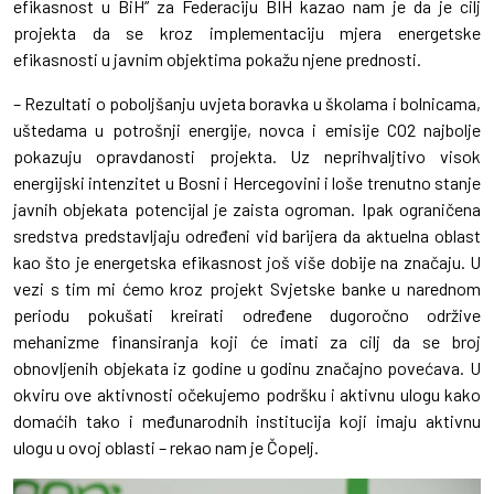
efikasnost u BiH” za Federaciju BIH kazao nam je da je cilj
projekta da se kroz implementaciju mjera energetske
efikasnosti u javnim objektima pokažu njene prednosti.
– Rezultati o poboljšanju uvjeta boravka u školama i bolnicama,
uštedama u potrošnji energije, novca i emisije CO2 najbolje
pokazuju opravdanosti projekta. Uz neprihvaljtivo visok
energijski intenzitet u Bosni i Hercegovini i loše trenutno stanje
javnih objekata potencijal je zaista ogroman. Ipak ograničena
sredstva predstavljaju određeni vid barijera da aktuelna oblast
kao što je energetska efikasnost još više dobije na značaju. U
vezi s tim mi ćemo kroz projekt Svjetske banke u narednom
periodu pokušati kreirati određene dugoročno održive
mehanizme finansiranja koji će imati za cilj da se broj
obnovljenih objekata iz godine u godinu značajno povećava. U
okviru ove aktivnosti očekujemo podršku i aktivnu ulogu kako
domaćih tako i međunarodnih institucija koji imaju aktivnu
ulogu u ovoj oblasti – rekao nam je Čopelj.