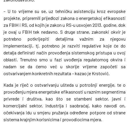
– U to vrijeme su se, uz tehničku asistenciju kroz evropske
projekte, pripremili prijedlozi zakona o energetskoj efikasnosti
za FBIH i RS, od kojih je zakon u RS-u usvojen 2013. godine, dok
je ovaj u FBiH tek nedavno. S druge strane, zakonski okvir je
potrebno potkrijepiti detaljima važnim za njegovu
implementaciji, tj. potrebno je razviti regulative koje će do
detalja definirati način provođenja sistemskog pristupa u ovoj
oblasti. Trenutno smo u fazi uvođenja regulatornog okvira i
nadam se da ćemo već u skorije vrijeme započeti sa
ostvarivanjem konkretnih rezultata – kazao je Krstović.
Kada je riječ o ostvarivanju ušteda u potrošnji energije, te o
provođenju mjera energetske efikasnosti u raznim segmentima
privrede i društva, kao što se stambeni sektor, javni i
komercijalni sektor, industrija i saobraćaj, kako navodi on,
očekivanja idu u smjeru pružanja određene potpore od strane
sistema krajnjim korisnicima i provodiocima mjera.