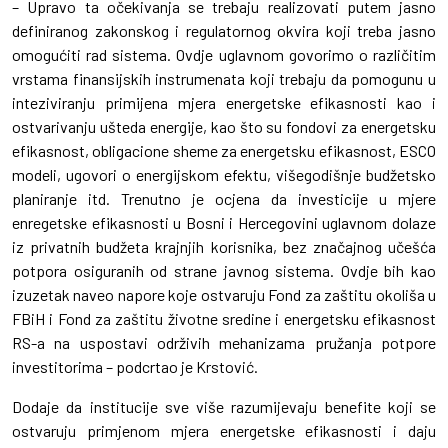
– Upravo ta očekivanja se trebaju realizovati putem jasno
definiranog zakonskog i regulatornog okvira koji treba jasno
omogućiti rad sistema. Ovdje uglavnom govorimo o različitim
vrstama finansijskih instrumenata koji trebaju da pomogunu u
inteziviranju primijena mjera energetske efikasnosti kao i
ostvarivanju ušteda energije, kao što su fondovi za energetsku
efikasnost, obligacione sheme za energetsku efikasnost, ESCO
modeli, ugovori o energijskom efektu, višegodišnje budžetsko
planiranje itd. Trenutno je ocjena da investicije u mjere
enregetske efikasnosti u Bosni i Hercegovini uglavnom dolaze
iz privatnih budžeta krajnjih korisnika, bez značajnog učešća
potpora osiguranih od strane javnog sistema. Ovdje bih kao
izuzetak naveo napore koje ostvaruju Fond za zaštitu okoliša u
FBiH i Fond za zaštitu životne sredine i energetsku efikasnost
RS-a na uspostavi održivih mehanizama pružanja potpore
investitorima – podcrtao je Krstović.
Dodaje da institucije sve više razumijevaju benefite koji se
ostvaruju primjenom mjera energetske efikasnosti i daju