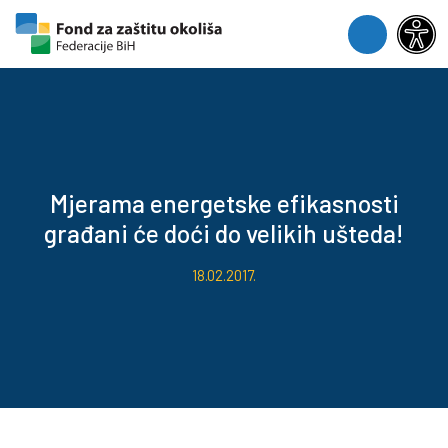
Skip to content
Skip to footer
Menu
Mjerama energetske efikasnosti
građani će doći do velikih ušteda!
18.02.2017.