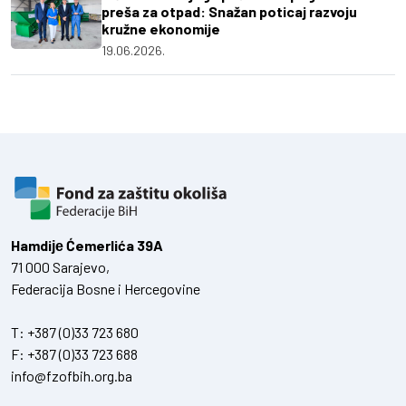
preša za otpad: Snažan poticaj razvoju
kružne ekonomije
19.06.2026.
Hamdiје Ćemerlića 39A
71 000 Sarajevo,
Federacija Bosne i Hercegovine
T:
+387 (0)33 723 680
F:
+387 (0)33 723 688
info@fzofbih.org.ba