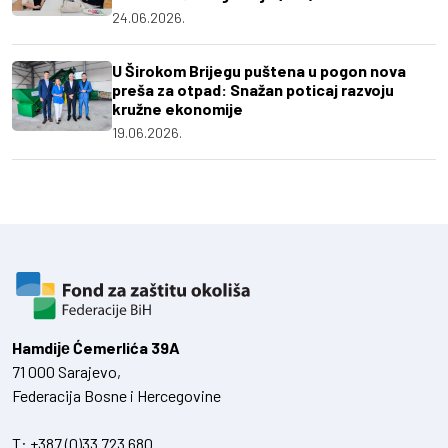
24.06.2026.
U Širokom Brijegu puštena u pogon nova
preša za otpad: Snažan poticaj razvoju
kružne ekonomije
19.06.2026.
Hamdiје Ćemerlića 39A
71 000 Sarajevo,
Federacija Bosne i Hercegovine
T:
+387 (0)33 723 680