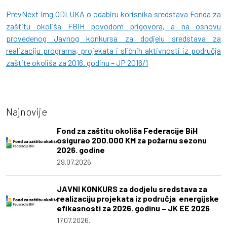
PrevNext img ODLUKA o odabiru korisnika sredstava Fonda za
zaštitu okoliša FBiH povodom prigovora, a na osnovu
provedenog Javnog konkursa za dodjelu sredstava za
realizaciju programa, projekata i sličnih aktivnosti iz područja
zaštite okoliša za 2016. godinu – JP 2016/1
Najnovije
Fond za zaštitu okoliša Federacije BiH
osigurao 200.000 KM za požarnu sezonu
2026. godine
29.07.2026.
JAVNI KONKURS za dodjelu sredstava za
realizaciju projekata iz područja energijske
efikasnosti za 2026. godinu – JK EE 2026
17.07.2026.