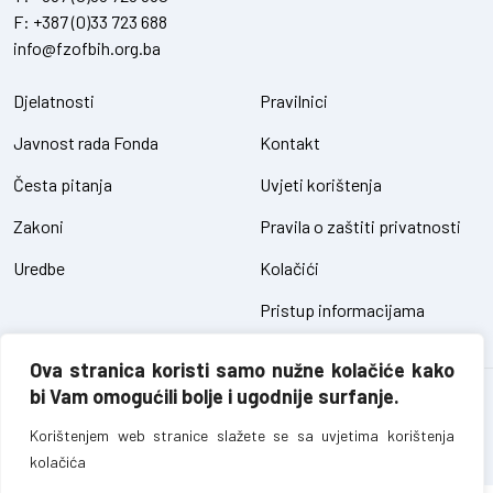
F:
+387 (0)33 723 688
info@fzofbih.org.ba
Djelatnosti
Pravilnici
Javnost rada Fonda
Kontakt
Česta pitanja
Uvjeti korištenja
Zakoni
Pravila o zaštiti privatnosti
Uredbe
Kolačići
Pristup informacijama
Ova stranica koristi samo nužne kolačiće kako
bi Vam omogućili bolje i ugodnije surfanje.
Fond za zaštitu okoliša FBiH – sva prava pridržana // design and
development
SIK
Korištenjem web stranice slažete se sa uvjetima korištenja
kolačića