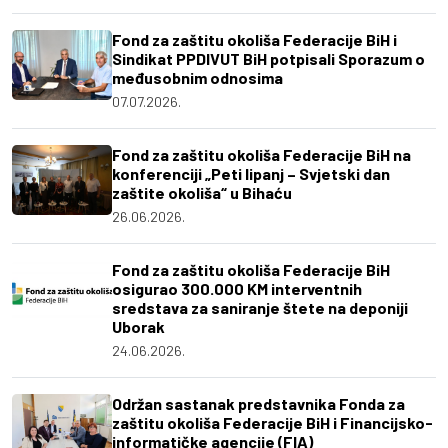
Fond za zaštitu okoliša Federacije BiH i
Sindikat PPDIVUT BiH potpisali Sporazum o
međusobnim odnosima
07.07.2026.
Fond za zaštitu okoliša Federacije BiH na
konferenciji „Peti lipanj – Svjetski dan
zaštite okoliša“ u Bihaću
26.06.2026.
Fond za zaštitu okoliša Federacije BiH
osigurao 300.000 KM interventnih
sredstava za saniranje štete na deponiji
Uborak
24.06.2026.
Održan sastanak predstavnika Fonda za
zaštitu okoliša Federacije BiH i Financijsko-
informatičke agencije (FIA)