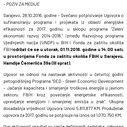
– POZIV ZA MEDIJE
Sarajevo, 28.10.2016. godine – Svečano potpisivanje Ugovora o
sufinansiranju programa i projekata iz oblasti energijske
efikasnosti za 2017. godinu, u sklopu programa “Zeleni
ekonomski razvoj 2014-2018.” između Razvojnog programa
Ujedinjenih nacija (UNDP) u BiH i Fonda za zaštitu okoliša
FBiH
održat će se u utorak, 01.11.2016. godine u 14:00 sati,
u prostorijama Fonda za zaštitu okoliša FBiH u Sarajevu,
Hamdije Čemerlića 39a (III sprat).
Ugovor se odnosi na nastavak aktivnosti u četvrtoj godini
petogodišnjeg Programa “GED – Green Economic Development
– Jačanje kapaciteta i smanjenje troškova energije u javnom
sektoru FBiH kroz povećanje energetske efikasnosti,
upravljanje energijom i smanjenej emisija u zrak”. Ukupna
dosadašnja vrijednost Ugovora iznosi 5.811.877 KM. Produžetak
ugovora za 2017. godinu se potpisuje na iznos od 1.070.750 KM.
Ove aktivnosti rezultat su ranije definiranih zadataka, odnosno