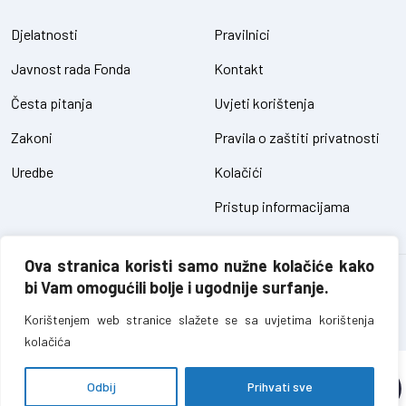
Djelatnosti
Pravilnici
Javnost rada Fonda
Kontakt
Česta pitanja
Uvjeti korištenja
Zakoni
Pravila o zaštiti privatnosti
Uredbe
Kolačići
Pristup informacijama
Ova stranica koristi samo nužne kolačiće kako
Fond za zaštitu okoliša FBiH – sva prava pridržana // design and
bi Vam omogućili bolje i ugodnije surfanje.
development
SIK
Korištenjem web stranice slažete se sa uvjetima korištenja
kolačića
Odbij
Prihvati sve