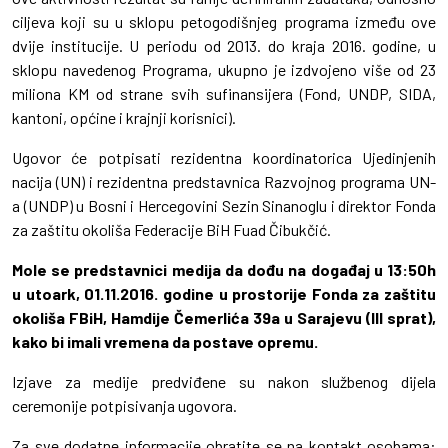
ciljeva koji su u sklopu petogodišnjeg programa između ove
dvije institucije. U periodu od 2013. do kraja 2016. godine, u
sklopu navedenog Programa, ukupno je izdvojeno više od 23
miliona KM od strane svih sufinansijera (Fond, UNDP, SIDA,
kantoni, općine i krajnji korisnici).
Ugovor će potpisati rezidentna koordinatorica Ujedinjenih
nacija (UN) i rezidentna predstavnica Razvojnog programa UN-
a (UNDP) u Bosni i Hercegovini Sezin Sinanoglu i direktor Fonda
za zaštitu okoliša Federacije BiH Fuad Čibukčić.
Mole se predstavnici medija da dođu na događaj u 13:50h
u utoark, 01.11.2016. godine u prostorije Fonda za zaštitu
okoliša FBiH, Hamdije Čemerlića 39a u Sarajevu (III sprat),
kako bi imali vremena da postave opremu.
Izjave za medije predviđene su nakon službenog dijela
ceremonije potpisivanja ugovora.
Za sve dodatne informacije obratite se na kontakt osobama: