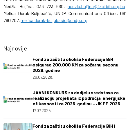
Nedžla Buljina, 033 723 680,
nedzla.buljina@fzofbih.org.ba
;
Melisa Durak-Buljubašić, UNDP Communications Officer, 061
780 207,
melisa.durak-buljubasic@undp.org
Najnovije
Fond za zaštitu okoliša Federacije BiH
osigurao 200.000 KM za požarnu sezonu
2026. godine
29.07.2026.
JAVNI KONKURS za dodjelu sredstava za
realizaciju projekata iz područja energijske
efikasnosti za 2026. godinu – JK EE 2026
17.07.2026.
Fond za zaštitu okoliša Federacije BiH i