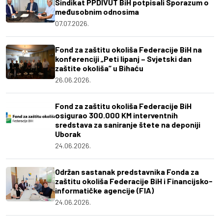
Sindikat PPDIVUT BiH potpisali Sporazum o
međusobnim odnosima
07.07.2026.
Fond za zaštitu okoliša Federacije BiH na
konferenciji „Peti lipanj – Svjetski dan
zaštite okoliša“ u Bihaću
26.06.2026.
Fond za zaštitu okoliša Federacije BiH
osigurao 300.000 KM interventnih
sredstava za saniranje štete na deponiji
Uborak
24.06.2026.
Održan sastanak predstavnika Fonda za
zaštitu okoliša Federacije BiH i Financijsko-
informatičke agencije (FIA)
24.06.2026.