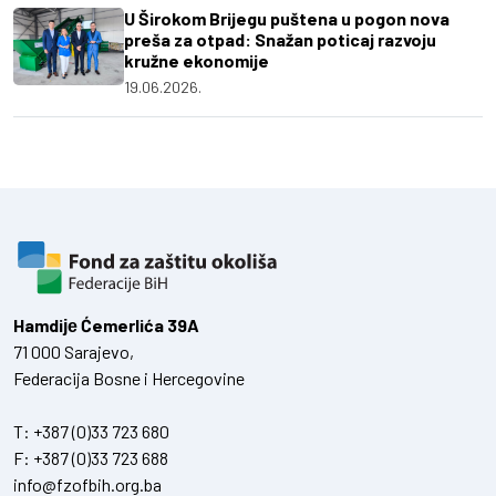
U Širokom Brijegu puštena u pogon nova
preša za otpad: Snažan poticaj razvoju
kružne ekonomije
19.06.2026.
Hamdiје Ćemerlića 39A
71 000 Sarajevo,
Federacija Bosne i Hercegovine
T:
+387 (0)33 723 680
F:
+387 (0)33 723 688
info@fzofbih.org.ba