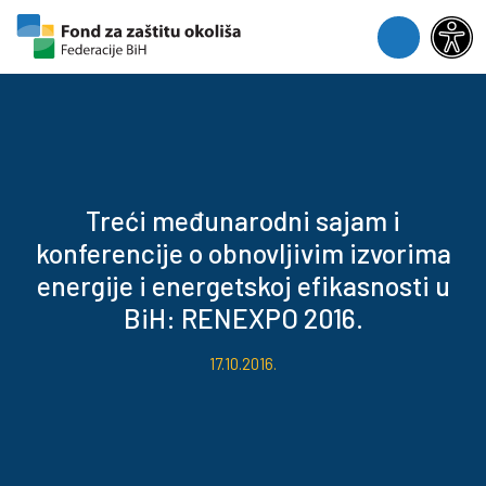
Skip to content
Skip to footer
Menu
Treći međunarodni sajam i
konferencije o obnovljivim izvorima
energije i energetskoj efikasnosti u
BiH: RENEXPO 2016.
17.10.2016.