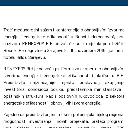
Treći međunarodni sajam i konferencije o obnovljivim izvorima
energije i energetske efikasnosti u Bosni i Hercegovini, pod
nazivom RENEXPO® BiH održat će se za cjelokupno tržište
Bosne i Hercegovine u Sarajevu 9. i 10. novembra 2016. godine, u
hotelu Hills u Sarajevu.
RENEXPO® BiH je najveća platforma za eksperte o obnovljivim
izvorima energije i energetske efikasnosti i okolišu u BiH.
Predstavlja najznačajnije mjesto poslovnog okupljanja
investitora, donosioca odluka, predstavnika ministarstava i
opštinskih struktura, kao i poslovnih rukovodioca iz sektora
energetske efikasnosti i obnovljivih izvora energije.
Zajedno sa predstavljanjem tržišnih potencijala cijelog regiona,
mogućnosti investiranja i novih projekata, prateći programi
koje Sajam nudi, međusobno povezuju preko 700