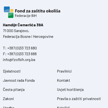
Hamdiје Ćemerlića 39A
71 000 Sarajevo,
Federacija Bosne i Hercegovine
T:
+387 (0)33 723 680
F:
+387 (0)33 723 688
info@fzofbih.org.ba
Djelatnosti
Pravilnici
Javnost rada Fonda
Kontakt
Česta pitanja
Uvjeti korištenja
Zakoni
Pravila o zaštiti privatnosti
Uredbe
Kolačići