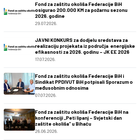
Fond za zaštitu okoliša Federacije BiH
osigurao 200.000 KM za požarnu sezonu
2026. godine
29.07.2026.
JAVNI KONKURS za dodjelu sredstava za
realizaciju projekata iz područja energijske
efikasnosti za 2026. godinu – JK EE 2026
17.07.2026.
Fond za zaštitu okoliša Federacije BiH i
Sindikat PPDIVUT BiH potpisali Sporazum o
međusobnim odnosima
07.07.2026.
Fond za zaštitu okoliša Federacije BiH na
konferenciji „Peti lipanj – Svjetski dan
zaštite okoliša“ u Bihaću
26.06.2026.