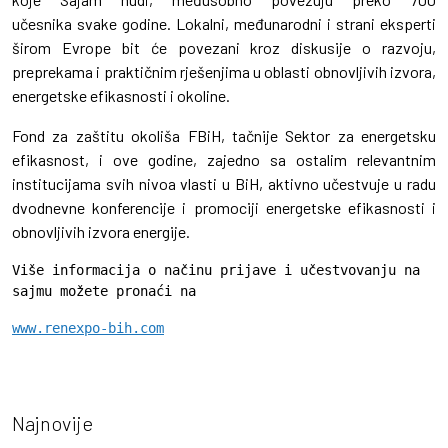
učesnika svake godine. Lokalni, međunarodni i strani eksperti
širom Evrope bit će povezani kroz diskusije o razvoju,
preprekama i praktičnim rješenjima u oblasti obnovljivih izvora,
energetske efikasnosti i okoline.
Fond za zaštitu okoliša FBiH, tačnije Sektor za energetsku
efikasnost, i ove godine, zajedno sa ostalim relevantnim
institucijama svih nivoa vlasti u BiH, aktivno učestvuje u radu
dvodnevne konferencije i promociji energetske efikasnosti i
obnovljivih izvora energije.
Više informacija o načinu prijave i učestvovanju na 
sajmu možete pronaći na
www.renexpo-bih.com
Najnovije