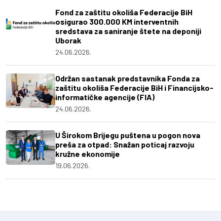
Fond za zaštitu okoliša Federacije BiH
osigurao 300.000 KM interventnih
sredstava za saniranje štete na deponiji
Uborak
24.06.2026.
Održan sastanak predstavnika Fonda za
zaštitu okoliša Federacije BiH i Financijsko-
informatičke agencije (FIA)
24.06.2026.
U Širokom Brijegu puštena u pogon nova
preša za otpad: Snažan poticaj razvoju
kružne ekonomije
19.06.2026.